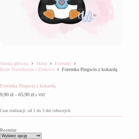
Strona główna
Sklep
Foremki
Boże Narodzenie i Zimowe
Foremka Pingwin z kokardą
Foremka Pingwin z kokardą
Zakres
9,90
zł
–
65,90
zł
z VAT
cen:
od
Czas realizacji: od 1 do 3 dni roboczych
9,90 zł
do
65,90 zł
Rozmiar