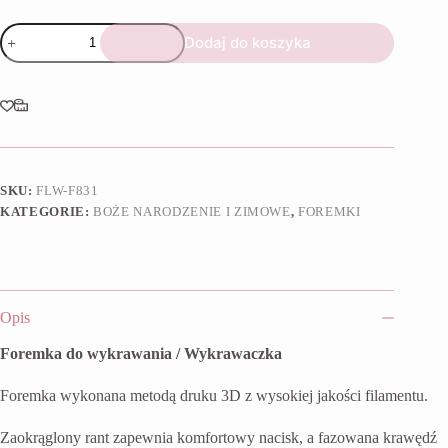
ilość
Dodaj do koszyka
Foremka
Pingwin
z
kokardą
SKU:
FLW-F831
KATEGORIE:
BOŻE NARODZENIE I ZIMOWE
,
FOREMKI
Opis
Foremka do wykrawania / Wykrawaczka
Foremka wykonana metodą druku 3D z wysokiej jakości filamentu.
Zaokrąglony rant zapewnia komfortowy nacisk, a fazowana krawędź