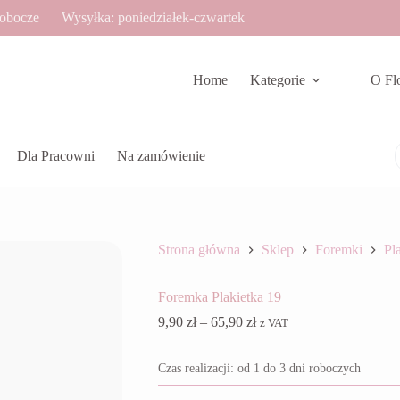
robocze
Wysyłka: poniedziałek-czwartek
Home
Kategorie
O Fl
Dla Pracowni
Na zamówienie
Strona główna
Sklep
Foremki
Pla
Foremka Plakietka 19
Zakres
9,90
zł
–
65,90
zł
z VAT
cen:
od
Czas realizacji: od 1 do 3 dni roboczych
9,90 zł
do