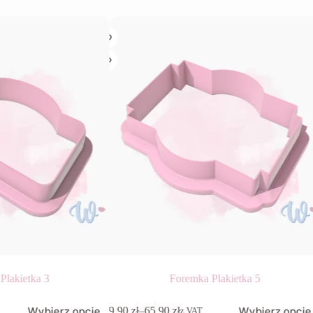
Plakietka 3
Foremka Plakietka 5
Ten
Wybierz opcje
Wybierz opcje
9,90
zł
–
65,90
zł
z VAT