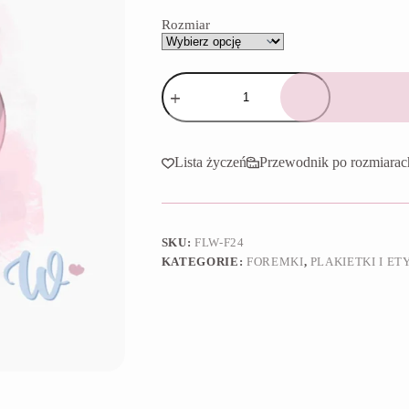
65,90 zł
Rozmiar
ilość
Foremka
Plakietka
19
Lista życzeń
Przewodnik po rozmiarac
SKU:
FLW-F24
KATEGORIE:
FOREMKI
,
PLAKIETKI I ET