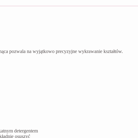
nąca pozwala na wyjątkowo precyzyjne wykrawanie kształtów.
ikatnym detergentem
kładnie osuszyć