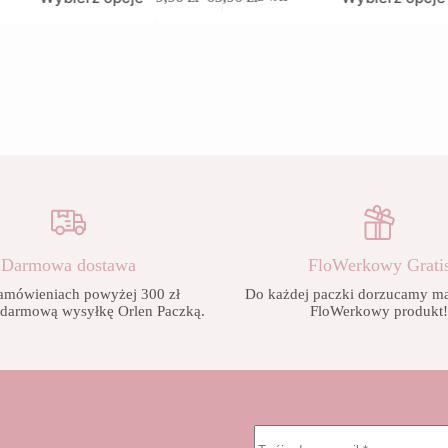
produkt
Zakres
ma
cen:
wiele
od
wariantów.
9,90 zł
Opcje
do
można
65,90 zł
wybrać
na
stronie
produktu
Darmowa dostawa
FloWerkowy Grati
amówieniach powyżej 300 zł
Do każdej paczki dorzucamy mał
 darmową wysyłkę Orlen Paczką.
FloWerkowy produkt