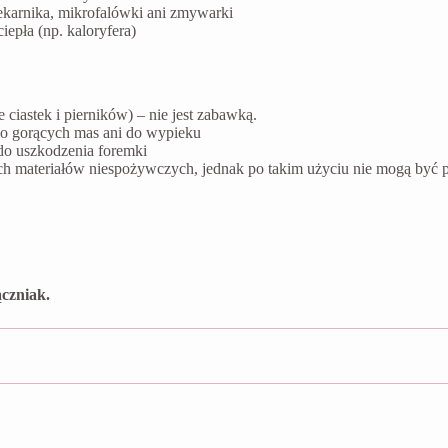
ekarnika, mikrofalówki ani zmywarki
epła (np. kaloryfera)
ciastek i pierników) – nie jest zabawką.
do gorących mas ani do wypieku
do uszkodzenia foremki
ych materiałów niespożywczych, jednak po takim użyciu nie mogą by
czniak.