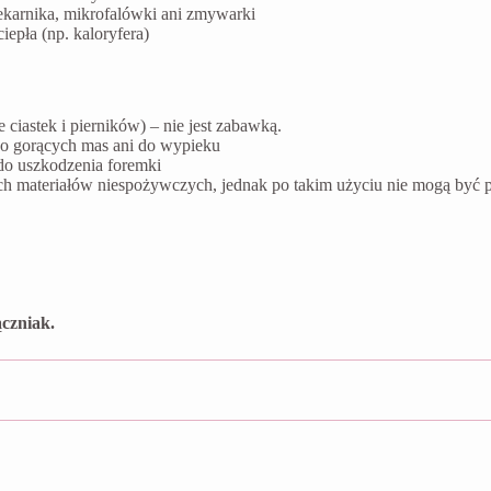
ekarnika, mikrofalówki ani zmywarki
epła (np. kaloryfera)
ciastek i pierników) – nie jest zabawką.
do gorących mas ani do wypieku
do uszkodzenia foremki
ych materiałów niespożywczych, jednak po takim użyciu nie mogą by
czniak.