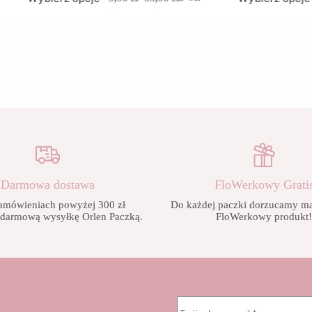
produkt
Zakres
ma
cen:
wiele
od
wariantów.
9,90 zł
Opcje
do
można
65,90 zł
wybrać
na
stronie
produktu
Darmowa dostawa
FloWerkowy Grati
amówieniach powyżej 300 zł
Do każdej paczki dorzucamy mał
 darmową wysyłkę Orlen Paczką.
FloWerkowy produkt