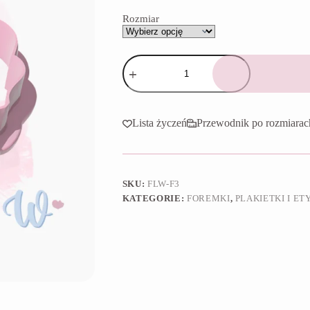
65,90 zł
Rozmiar
ilość
Foremka
Plakietka
2
Lista życzeń
Przewodnik po rozmiarac
SKU:
FLW-F3
KATEGORIE:
FOREMKI
,
PLAKIETKI I ET