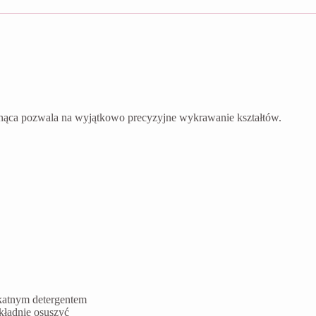
nąca pozwala na wyjątkowo precyzyjne wykrawanie kształtów.
ikatnym detergentem
kładnie osuszyć