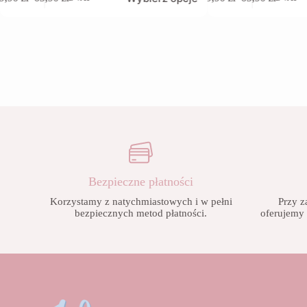
odukt
produkt
Zakres
Zakres
a
ma
cen:
cen:
ele
wiele
od
od
riantów.
wariantów.
9,90 zł
9,90 zł
cje
Opcje
do
do
ożna
można
65,90 zł
65,90 zł
brać
wybrać
na
ronie
stronie
oduktu
produktu
Bezpieczne płatności
Korzystamy z natychmiastowych i w pełni
Przy z
bezpiecznych metod płatności.
oferujemy