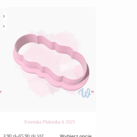
Foremka Plakietka 6 2025
Foremka
Ten
Ten
Wybierz opcje
9,90
zł
–
65,90
zł
9,90
zł
–
65,90
zł
z VAT
z VAT