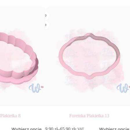
Plakietka 8
Foremka Plakietka 13
Ten
Wybierz opcje
Wybierz opcje
9,90
zł
–
65,90
zł
z VAT