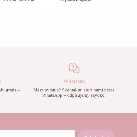
produkt
produkt
Zakres
Zakres
ma
ma
cen:
cen:
wiele
wiele
od
od
wariantów.
wariantów.
9,90 zł
9,90 zł
Opcje
Opcje
do
do
można
można
65,90 zł
65,90 zł
wybrać
wybrać
na
na
stronie
stronie
produktu
produktu
s
Whatsaap
y gratis –
Masz pytanie? Skontaktuj się z nami przez
!
WhatsApp – odpisujemy szybko.