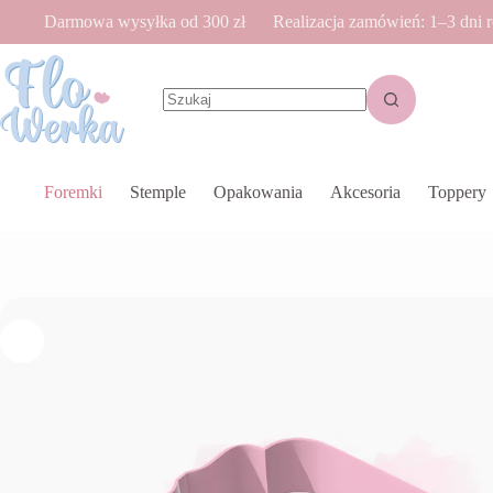
Przejdź
Darmowa wysyłka od 300 zł
Realizacja zamówień: 1–3 dni 
do
treści
Brak
wyników
Foremki
Stemple
Opakowania
Akcesoria
Toppery