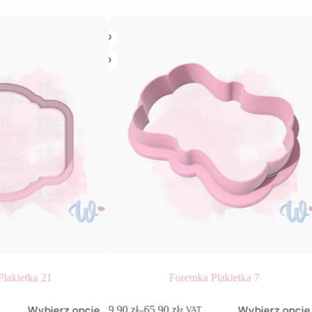
lakietka 21
Foremka Plakietka 7
Ten
Wybierz opcje
Wybierz opcje
9,90
zł
–
65,90
zł
z VAT