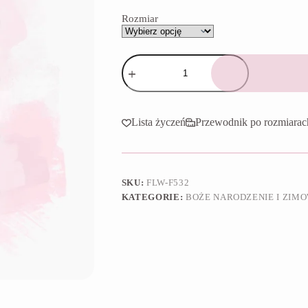
65,90 zł
Rozmiar
ilość
Foremka
Kawa
latte
Lista życzeń
Przewodnik po rozmiarac
SKU:
FLW-F532
KATEGORIE:
BOŻE NARODZENIE I ZIM