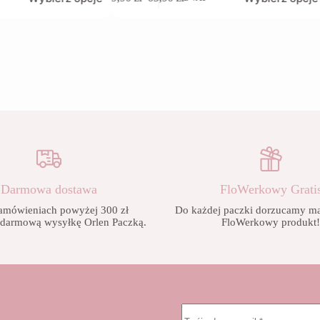
produkt
Zakres
ma
cen:
wiele
od
wariantów.
9,90 zł
Opcje
do
można
65,90 zł
wybrać
na
stronie
produktu
Darmowa dostawa
FloWerkowy Grati
amówieniach powyżej 300 zł
Do każdej paczki dorzucamy mał
 darmową wysyłkę Orlen Paczką.
FloWerkowy produkt