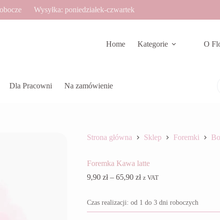
robocze
Wysyłka: poniedziałek-czwartek
Home
Kategorie
O Fl
Dla Pracowni
Na zamówienie
Strona główna
Sklep
Foremki
Bo
Foremka Kawa latte
Zakres
9,90
zł
–
65,90
zł
z VAT
cen:
od
Czas realizacji: od 1 do 3 dni roboczych
9,90 zł
do