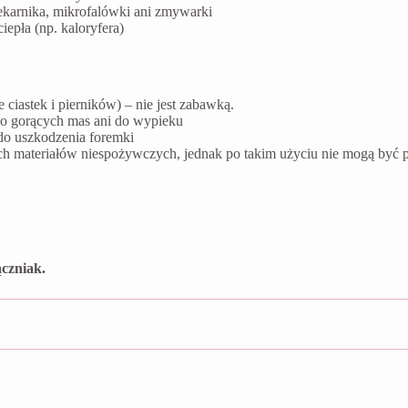
ekarnika, mikrofalówki ani zmywarki
epła (np. kaloryfera)
ciastek i pierników) – nie jest zabawką.
do gorących mas ani do wypieku
do uszkodzenia foremki
ych materiałów niespożywczych, jednak po takim użyciu nie mogą by
czniak.