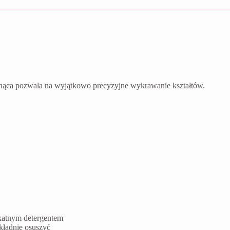
nąca pozwala na wyjątkowo precyzyjne wykrawanie kształtów.
ikatnym detergentem
kładnie osuszyć