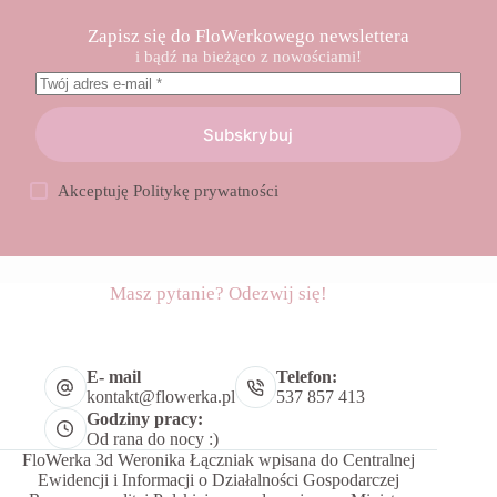
Zapisz się do FloWerkowego newslettera
i bądź na bieżąco z nowościami!
Subskrybuj
Akceptuję
Politykę prywatności
Masz pytanie? Odezwij się!
E- mail
Telefon:
kontakt@flowerka.pl
537 857 413
Godziny pracy:
Od rana do nocy :)
FloWerka 3d Weronika Łączniak wpisana do Centralnej
Ewidencji i Informacji o Działalności Gospodarczej