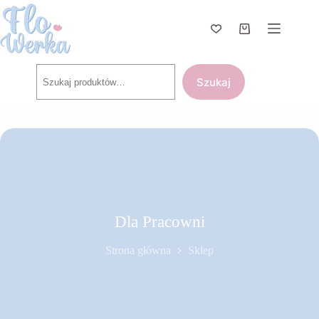
Przejdź
do
treści
Koszyk
Szukaj
Szukaj
Dla Pracowni
Strona główna
Sklep