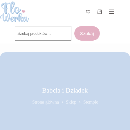
Przejdź
do
treści
Koszyk
Szukaj
Szukaj
Babcia i Dziadek
Strona główna
Sklep
Stemple