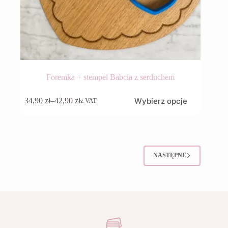
Foremka + stempel Babcia z serduchem
Ten
Wybierz opcje
34,90
zł
–
42,90
zł
z VAT
produkt
Zakres
ma
cen:
wiele
od
wariantów.
34,90 zł
Opcje
do
można
42,90 zł
NASTĘPNE
wybrać
na
stronie
produktu