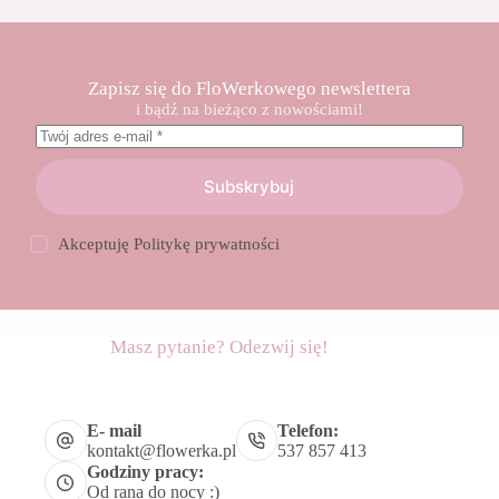
Zapisz się do FloWerkowego newslettera
i bądź na bieżąco z nowościami!
Subskrybuj
Akceptuję
Politykę prywatności
Masz pytanie? Odezwij się!
E- mail
Telefon:
kontakt@flowerka.pl
537 857 413
Godziny pracy:
Od rana do nocy :)