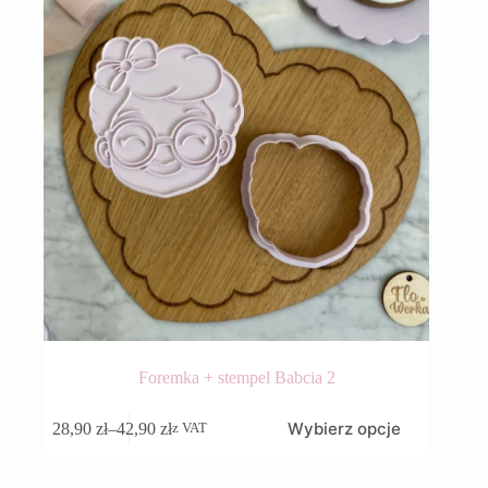
stronie
produktu
Foremka + stempel Babcia 2
Ten
Wybierz opcje
28,90
zł
–
42,90
zł
z VAT
produkt
Zakres
ma
cen:
wiele
od