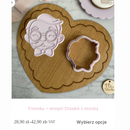
na
stronie
produktu
Foremka + stempel Dziadek z muszką
Ten
Wybierz opcje
28,90
zł
–
42,90
zł
z VAT
produkt
Zakres
ma
cen: