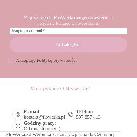
Zapisz się do FloWerkowego newslettera
i bądź na bieżąco z nowościami!
Subskrybuj
Akceptuję
Politykę prywatności
Masz pytanie? Odezwij się!
E- mail
Telefon:
kontakt@flowerka.pl
537 857 413
Godziny pracy:
Od rana do nocy :)
FloWerka 3d Weronika Łączniak wpisana do Centralnej