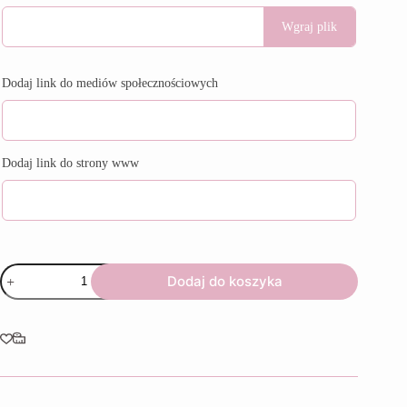
Wgraj plik
Dodaj link do mediów społecznościowych
Dodaj link do strony www
ilość
Dodaj do koszyka
Tabliczka
Social
Media
-
Kokarda