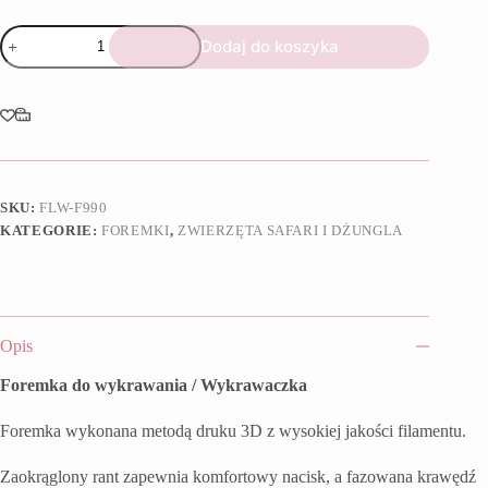
ilość
Dodaj do koszyka
Foremka
Głowa
lwa
SKU:
FLW-F990
KATEGORIE:
FOREMKI
,
ZWIERZĘTA SAFARI I DŻUNGLA
Opis
Foremka do wykrawania / Wykrawaczka
Foremka wykonana metodą druku 3D z wysokiej jakości filamentu.
Zaokrąglony rant zapewnia komfortowy nacisk, a fazowana krawędź