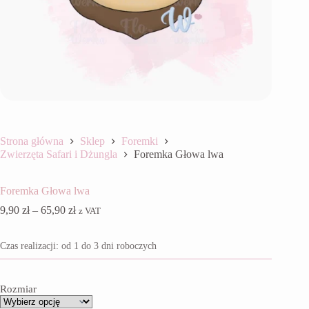
Strona główna
Sklep
Foremki
Zwierzęta Safari i Dżungla
Foremka Głowa lwa
Foremka Głowa lwa
Zakres
9,90
zł
–
65,90
zł
z VAT
cen:
od
Czas realizacji: od 1 do 3 dni roboczych
9,90 zł
do
65,90 zł
Rozmiar