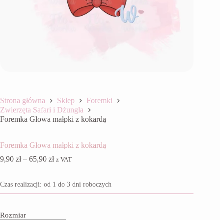
Strona główna
Sklep
Foremki
Zwierzęta Safari i Dżungla
Foremka Głowa małpki z kokardą
Foremka Głowa małpki z kokardą
Zakres
9,90
zł
–
65,90
zł
z VAT
cen:
od
Czas realizacji: od 1 do 3 dni roboczych
9,90 zł
do
65,90 zł
Rozmiar