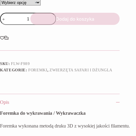
ilość
Dodaj do koszyka
Foremka
Głowa
małpki
z
kokardą
SKU:
FLW-F989
KATEGORIE:
FOREMKI
,
ZWIERZĘTA SAFARI I DŻUNGLA
Opis
Foremka do wykrawania / Wykrawaczka
Foremka wykonana metodą druku 3D z wysokiej jakości filamentu.