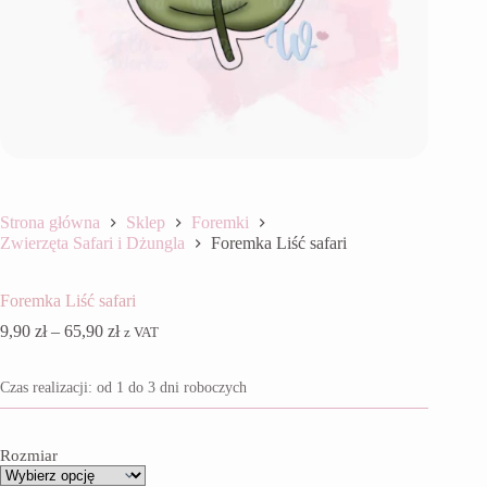
Strona główna
Sklep
Foremki
Zwierzęta Safari i Dżungla
Foremka Liść safari
Foremka Liść safari
Zakres
9,90
zł
–
65,90
zł
z VAT
cen:
od
Czas realizacji: od 1 do 3 dni roboczych
9,90 zł
do
65,90 zł
Rozmiar