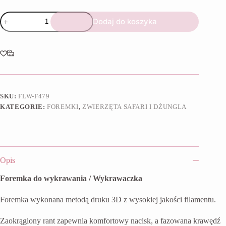
ilość
Dodaj do koszyka
Foremka
Liść
safari
SKU:
FLW-F479
KATEGORIE:
FOREMKI
,
ZWIERZĘTA SAFARI I DŻUNGLA
Opis
Foremka do wykrawania / Wykrawaczka
Foremka wykonana metodą druku 3D z wysokiej jakości filamentu.
Zaokrąglony rant zapewnia komfortowy nacisk, a fazowana krawędź