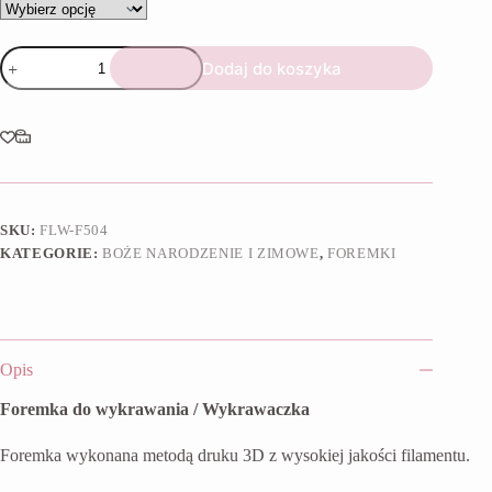
ilość
Dodaj do koszyka
Foremka
Ciasteczkowy
w
kapeluszu
SKU:
FLW-F504
KATEGORIE:
BOŻE NARODZENIE I ZIMOWE
,
FOREMKI
Opis
Foremka do wykrawania / Wykrawaczka
Foremka wykonana metodą druku 3D z wysokiej jakości filamentu.