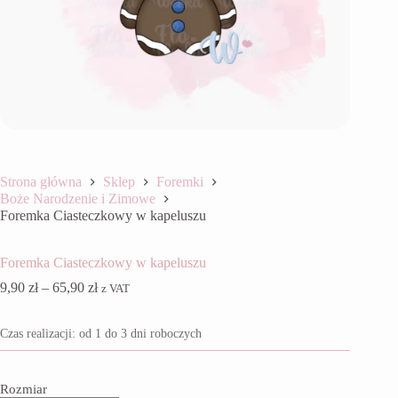
Strona główna
Sklep
Foremki
Boże Narodzenie i Zimowe
Foremka Ciasteczkowy w kapeluszu
Foremka Ciasteczkowy w kapeluszu
Zakres
9,90
zł
–
65,90
zł
z VAT
cen:
od
Czas realizacji: od 1 do 3 dni roboczych
9,90 zł
do
65,90 zł
Rozmiar