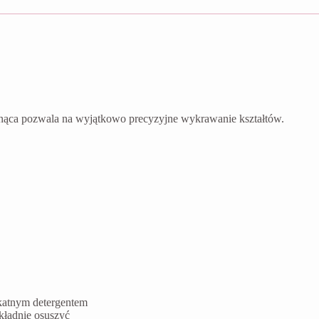
nąca pozwala na wyjątkowo precyzyjne wykrawanie kształtów.
ikatnym detergentem
kładnie osuszyć