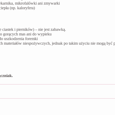
ekarnika, mikrofalówki ani zmywarki
epła (np. kaloryfera)
ciastek i pierników) – nie jest zabawką.
do gorących mas ani do wypieku
do uszkodzenia foremki
ych materiałów niespożywczych, jednak po takim użyciu nie mogą by
czniak.