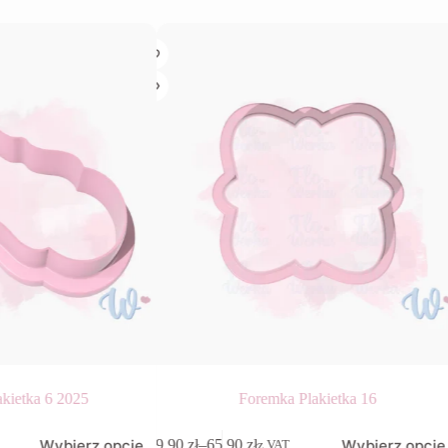
kietka 6 2025
Foremka Plakietka 16
Ten
Wybierz opcje
Wybierz opcje
9,90
zł
–
65,90
zł
z VAT