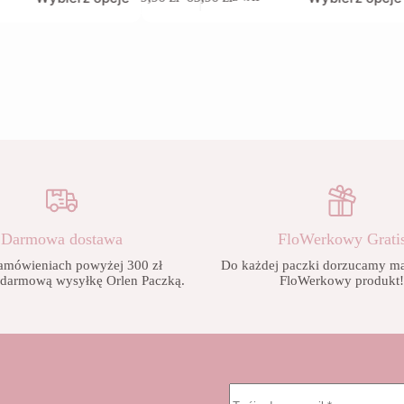
produkt
Zakres
ma
cen:
wiele
od
wariantów.
9,90 zł
Opcje
do
można
65,90 zł
wybrać
na
stronie
produktu
Darmowa dostawa
FloWerkowy Grati
amówieniach powyżej 300 zł
Do każdej paczki dorzucamy mał
 darmową wysyłkę Orlen Paczką.
FloWerkowy produkt