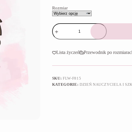
65,90 zł
Rozmiar
ilość
Foremka
Chłopiec
Lista życzeń
Przewodnik po rozmiarac
SKU:
FLW-F815
KATEGORIE:
DZIEŃ NAUCZYCIELA I SZ