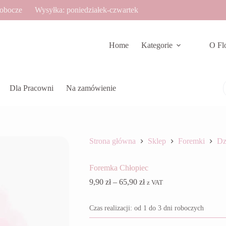
robocze
Wysyłka: poniedziałek-czwartek
Home
Kategorie
O Fl
Dla Pracowni
Na zamówienie
Strona główna
Sklep
Foremki
Dz
Foremka Chłopiec
Zakres
9,90
zł
–
65,90
zł
z VAT
cen:
od
Czas realizacji: od 1 do 3 dni roboczych
9,90 zł
do