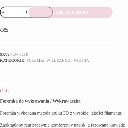
ilość
Dodaj do koszyka
Foremka
Zajączek
poszukiwacz
SKU:
FLW-F288
KATEGORIE:
FOREMKI
,
WIELKANOC I WIOSNA
Opis
Foremka do wykrawania / Wykrawaczka
Foremka wykonana metodą druku 3D z wysokiej jakości filamentu.
Zaokrąglony rant zapewnia komfortowy nacisk, a fazowana krawędź