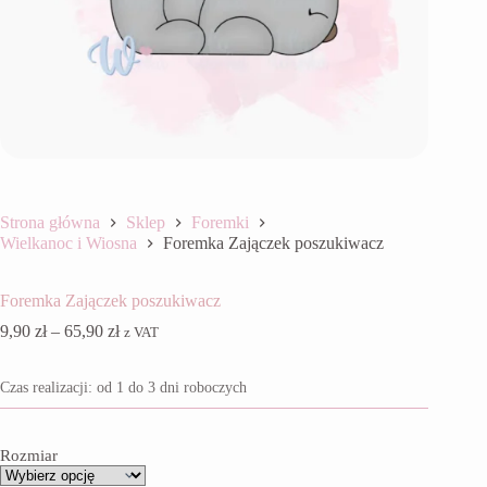
Strona główna
Sklep
Foremki
Wielkanoc i Wiosna
Foremka Zajączek poszukiwacz
Foremka Zajączek poszukiwacz
Zakres
9,90
zł
–
65,90
zł
z VAT
cen:
od
Czas realizacji: od 1 do 3 dni roboczych
9,90 zł
do
65,90 zł
Rozmiar