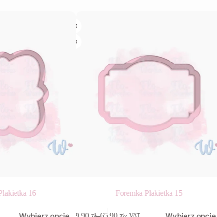
lakietka 16
Foremka Plakietka 15
Ten
Wybierz opcje
Wybierz opcje
9,90
zł
–
65,90
zł
z VAT