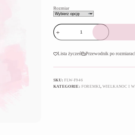
65,90 zł
Rozmiar
ilość
Foremka
Wiosenny
kurczak
Lista życzeń
Przewodnik po rozmiarac
SKU:
FLW-F946
KATEGORIE:
FOREMKI
,
WIELKANOC I W