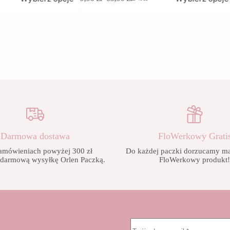
produkt
Zakres
ma
cen:
wiele
od
wariantów.
9,90 zł
Opcje
do
można
65,90 zł
wybrać
na
stronie
produktu
Darmowa dostawa
FloWerkowy Grati
amówieniach powyżej 300 zł
Do każdej paczki dorzucamy mał
 darmową wysyłkę Orlen Paczką.
FloWerkowy produkt