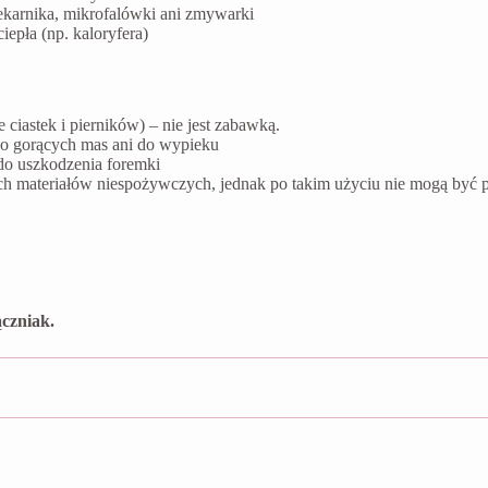
ekarnika, mikrofalówki ani zmywarki
epła (np. kaloryfera)
ciastek i pierników) – nie jest zabawką.
do gorących mas ani do wypieku
do uszkodzenia foremki
ych materiałów niespożywczych, jednak po takim użyciu nie mogą by
czniak.