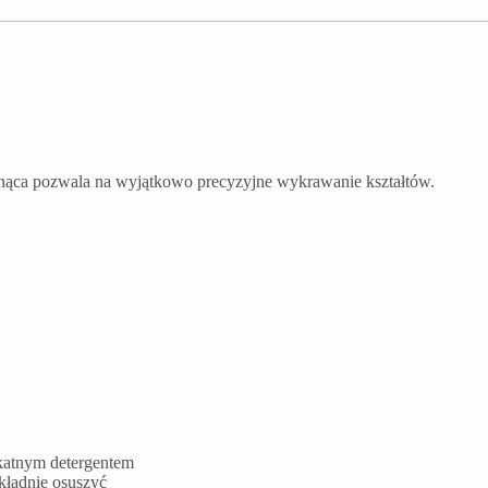
nąca pozwala na wyjątkowo precyzyjne wykrawanie kształtów.
ikatnym detergentem
kładnie osuszyć