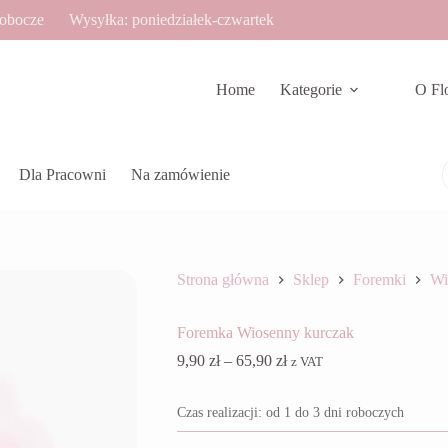
robocze
Wysyłka: poniedziałek-czwartek
Home
Kategorie
O Fl
Dla Pracowni
Na zamówienie
Strona główna
Sklep
Foremki
Wi
Foremka Wiosenny kurczak
Zakres
9,90
zł
–
65,90
zł
z VAT
cen:
od
Czas realizacji: od 1 do 3 dni roboczych
9,90 zł
do