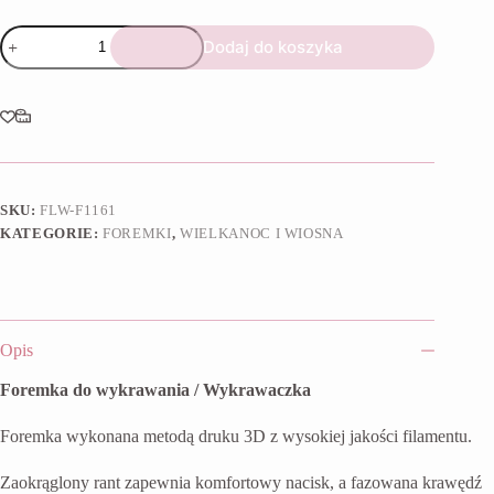
ilość
Dodaj do koszyka
Foremka
Zajączek
z
kokardą
SKU:
FLW-F1161
KATEGORIE:
FOREMKI
,
WIELKANOC I WIOSNA
Opis
Foremka do wykrawania / Wykrawaczka
Foremka wykonana metodą druku 3D z wysokiej jakości filamentu.
Zaokrąglony rant zapewnia komfortowy nacisk, a fazowana krawędź