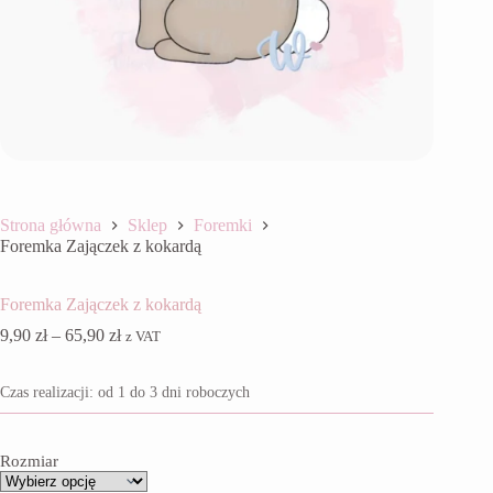
Strona główna
Sklep
Foremki
Foremka Zajączek z kokardą
Foremka Zajączek z kokardą
Zakres
9,90
zł
–
65,90
zł
z VAT
cen:
od
Czas realizacji: od 1 do 3 dni roboczych
9,90 zł
do
65,90 zł
Rozmiar