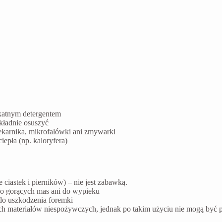
ikatnym detergentem
kładnie osuszyć
ekarnika, mikrofalówki ani zmywarki
epła (np. kaloryfera)
ciastek i pierników) – nie jest zabawką.
do gorących mas ani do wypieku
do uszkodzenia foremki
ych materiałów niespożywczych, jednak po takim użyciu nie mogą by