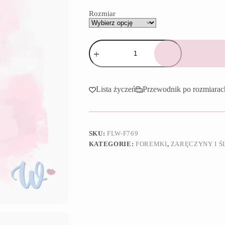
65,90 zł
Rozmiar
ilość
Foremka
Tort
ślubny
Lista życzeń
Przewodnik po rozmiarac
SKU:
FLW-F769
KATEGORIE:
FOREMKI
,
ZARĘCZYNY I Ś