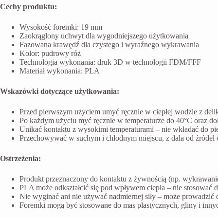
Cechy produktu:
Wysokość foremki: 19 mm
Zaokrąglony uchwyt dla wygodniejszego użytkowania
Fazowana krawędź dla czystego i wyraźnego wykrawania
Kolor: pudrowy róż
Technologia wykonania: druk 3D w technologii FDM/FFF
Materiał wykonania: PLA
Wskazówki dotyczące użytkowania:
Przed pierwszym użyciem umyć ręcznie w ciepłej wodzie z del
Po każdym użyciu myć ręcznie w temperaturze do 40°C oraz do
Unikać kontaktu z wysokimi temperaturami – nie wkładać do pi
Przechowywać w suchym i chłodnym miejscu, z dala od źródeł ci
Ostrzeżenia:
Produkt przeznaczony do kontaktu z żywnością (np. wykrawanie 
PLA może odkształcić się pod wpływem ciepła – nie stosować 
Nie wyginać ani nie używać nadmiernej siły – może prowadzić 
Foremki mogą być stosowane do mas plastycznych, gliny i inn