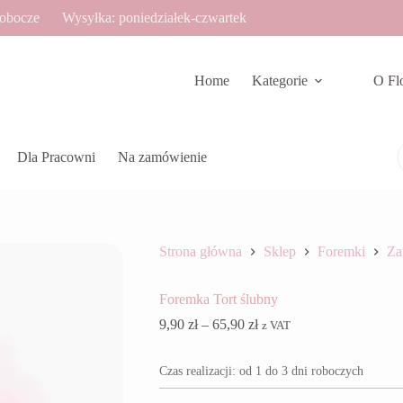
robocze
Wysyłka: poniedziałek-czwartek
Home
Kategorie
O Fl
Dla Pracowni
Na zamówienie
Strona główna
Sklep
Foremki
Za
Foremka Tort ślubny
Zakres
9,90
zł
–
65,90
zł
z VAT
cen:
od
Czas realizacji: od 1 do 3 dni roboczych
9,90 zł
do