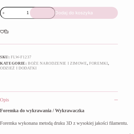
ilość
Dodaj do koszyka
Foremka
Sweter
zimowy
2
SKU:
FLW-F1237
KATEGORIE:
BOŻE NARODZENIE I ZIMOWE
,
FOREMKI
,
ODZIEŻ I DODATKI
Opis
Foremka do wykrawania / Wykrawaczka
Foremka wykonana metodą druku 3D z wysokiej jakości filamentu.