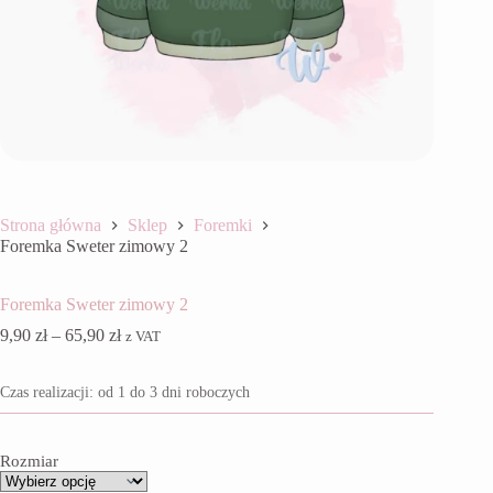
Strona główna
Sklep
Foremki
Foremka Sweter zimowy 2
Foremka Sweter zimowy 2
Zakres
9,90
zł
–
65,90
zł
z VAT
cen:
od
Czas realizacji: od 1 do 3 dni roboczych
9,90 zł
do
65,90 zł
Rozmiar