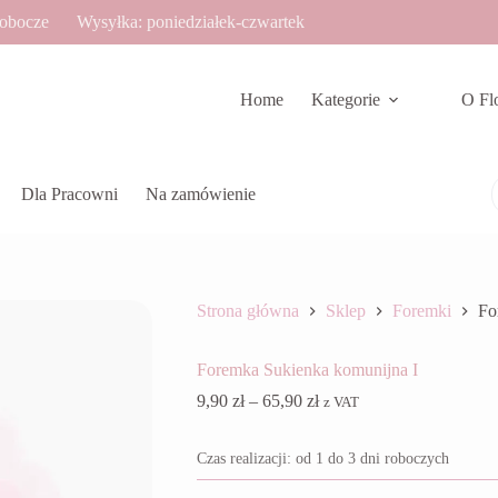
robocze
Wysyłka: poniedziałek-czwartek
Home
Kategorie
O Fl
Dla Pracowni
Na zamówienie
Strona główna
Sklep
Foremki
Fo
Foremka Sukienka komunijna I
Zakres
9,90
zł
–
65,90
zł
z VAT
cen:
od
Czas realizacji: od 1 do 3 dni roboczych
9,90 zł
do