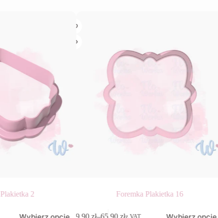
Plakietka 2
Foremka Plakietka 16
Ten
Wybierz opcje
Wybierz opcje
9,90
zł
–
65,90
zł
z VAT