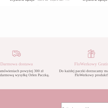
produkt
Zakres
ma
cen:
wiele
od
wariantów.
9,90 zł
Opcje
do
można
65,90 zł
wybrać
na
stronie
produktu
Darmowa dostawa
FloWerkowy Grati
amówieniach powyżej 300 zł
Do każdej paczki dorzucamy mał
 darmową wysyłkę Orlen Paczką.
FloWerkowy produkt