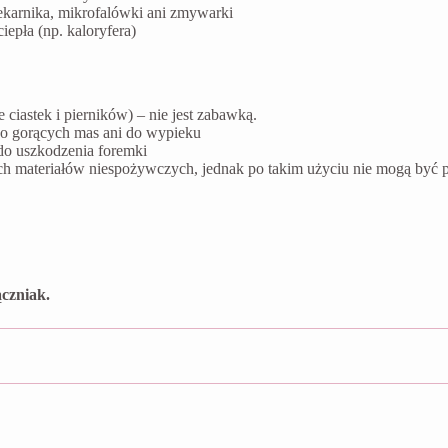
ekarnika, mikrofalówki ani zmywarki
epła (np. kaloryfera)
ciastek i pierników) – nie jest zabawką.
do gorących mas ani do wypieku
do uszkodzenia foremki
ych materiałów niespożywczych, jednak po takim użyciu nie mogą by
czniak.