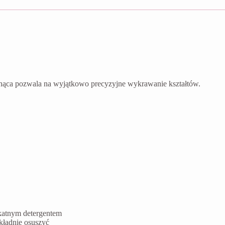
nąca pozwala na wyjątkowo precyzyjne wykrawanie kształtów.
ikatnym detergentem
kładnie osuszyć