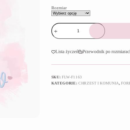
65,90 zł
Rozmiar
ilość
Foremka
Sukienka
komunijna
I
Lista życzeń
Przewodnik po rozmiarac
SKU:
FLW-F1163
KATEGORIE:
CHRZEST I KOMUNIA
,
FOR