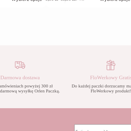
produkt
Zakres
ma
cen:
wiele
od
wariantów.
9,90 zł
Opcje
do
można
65,90 zł
wybrać
na
stronie
produktu
Darmowa dostawa
FloWerkowy Grati
amówieniach powyżej 300 zł
Do każdej paczki dorzucamy mał
 darmową wysyłkę Orlen Paczką.
FloWerkowy produkt