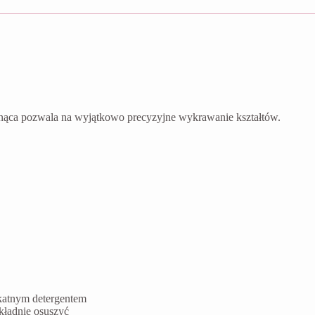
nąca pozwala na wyjątkowo precyzyjne wykrawanie kształtów.
ikatnym detergentem
kładnie osuszyć