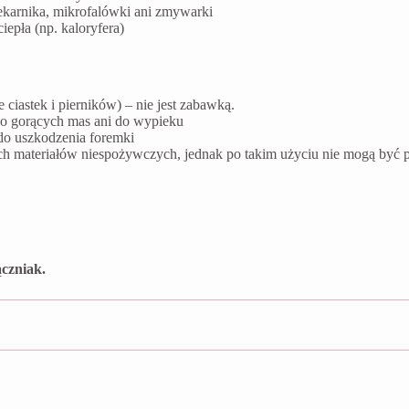
ekarnika, mikrofalówki ani zmywarki
epła (np. kaloryfera)
ciastek i pierników) – nie jest zabawką.
do gorących mas ani do wypieku
do uszkodzenia foremki
ych materiałów niespożywczych, jednak po takim użyciu nie mogą by
czniak.