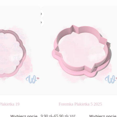
lakietka 19
Foremka Plakietka 5 2025
Ten
Wybierz opcje
Wybierz opcje
9,90
zł
–
65,90
zł
z VAT