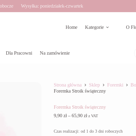
robocze
Wysyłka: poniedziałek-czwartek
Home
Kategorie
O Fl
Dla Pracowni
Na zamówienie
Strona główna
Sklep
Foremki
Bo
Foremka Stroik świąteczny
Foremka Stroik świąteczny
Zakres
9,90
zł
–
65,90
zł
z VAT
cen:
od
Czas realizacji: od 1 do 3 dni roboczych
9,90 zł