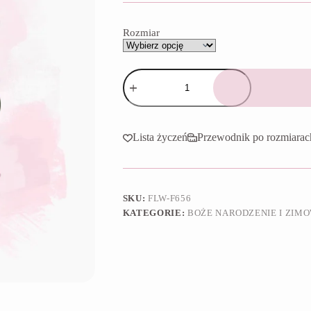
do
65,90 zł
Rozmiar
ilość
Foremka
Stroik
świąteczny
Lista życzeń
Przewodnik po rozmiarac
SKU:
FLW-F656
KATEGORIE:
BOŻE NARODZENIE I ZIM