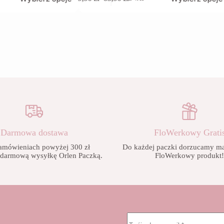
produkt
Zakres
ma
cen:
wiele
od
wariantów.
9,90 zł
Opcje
do
można
65,90 zł
wybrać
na
stronie
produktu
Darmowa dostawa
FloWerkowy Grati
amówieniach powyżej 300 zł
Do każdej paczki dorzucamy mał
 darmową wysyłkę Orlen Paczką.
FloWerkowy produkt