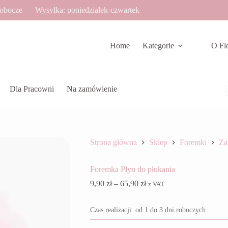
robocze
Wysyłka: poniedziałek-czwartek
Home
Kategorie
O Fl
Dla Pracowni
Na zamówienie
Strona główna
Sklep
Foremki
Za
Foremka Płyn do płukania
Zakres
9,90
zł
–
65,90
zł
z VAT
cen:
od
Czas realizacji: od 1 do 3 dni roboczych
9,90 zł
do