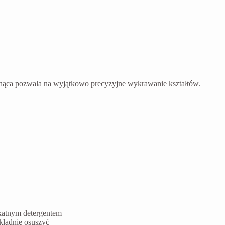
nąca pozwala na wyjątkowo precyzyjne wykrawanie kształtów.
ikatnym detergentem
kładnie osuszyć