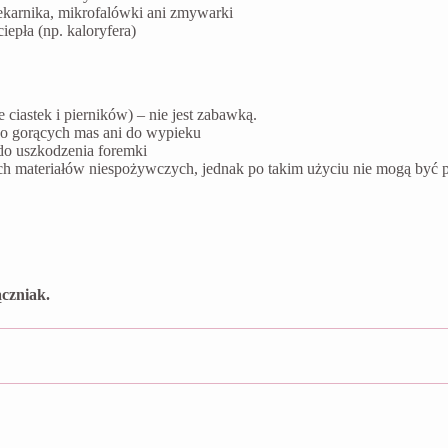
ekarnika, mikrofalówki ani zmywarki
epła (np. kaloryfera)
ciastek i pierników) – nie jest zabawką.
do gorących mas ani do wypieku
do uszkodzenia foremki
ych materiałów niespożywczych, jednak po takim użyciu nie mogą by
czniak.