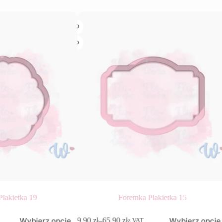
lakietka 19
Foremka Plakietka 15
Ten
Wybierz opcje
Wybierz opcje
9,90
zł
–
65,90
zł
z VAT