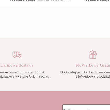
produkt
Zakres
ma
cen:
wiele
od
wariantów.
9,90 zł
Opcje
do
można
65,90 zł
wybrać
na
stronie
produktu
Darmowa dostawa
FloWerkowy Grati
amówieniach powyżej 300 zł
Do każdej paczki dorzucamy mał
 darmową wysyłkę Orlen Paczką.
FloWerkowy produkt