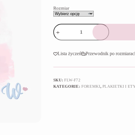
65,90 zł
Rozmiar
ilość
Foremka
Plakietka
66
Lista życzeń
Przewodnik po rozmiarac
SKU:
FLW-F72
KATEGORIE:
FOREMKI
,
PLAKIETKI I ET