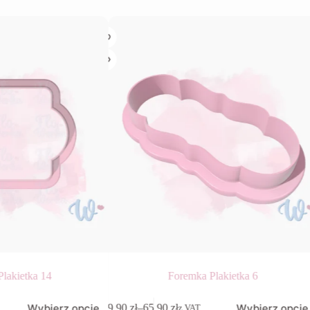
lakietka 14
Foremka Plakietka 6
Ten
Wybierz opcje
Wybierz opcje
9,90
zł
–
65,90
zł
z VAT