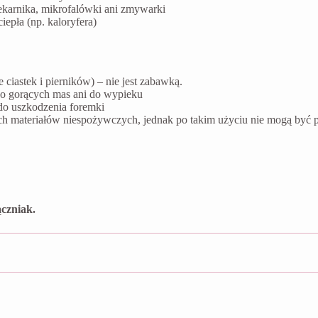
ekarnika, mikrofalówki ani zmywarki
epła (np. kaloryfera)
ciastek i pierników) – nie jest zabawką.
do gorących mas ani do wypieku
do uszkodzenia foremki
ych materiałów niespożywczych, jednak po takim użyciu nie mogą by
czniak.