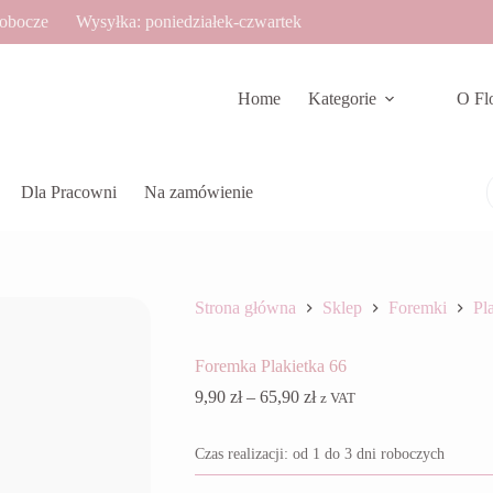
robocze
Wysyłka: poniedziałek-czwartek
Home
Kategorie
O Fl
Dla Pracowni
Na zamówienie
Strona główna
Sklep
Foremki
Pla
Foremka Plakietka 66
Zakres
9,90
zł
–
65,90
zł
z VAT
cen:
od
Czas realizacji: od 1 do 3 dni roboczych
9,90 zł
do