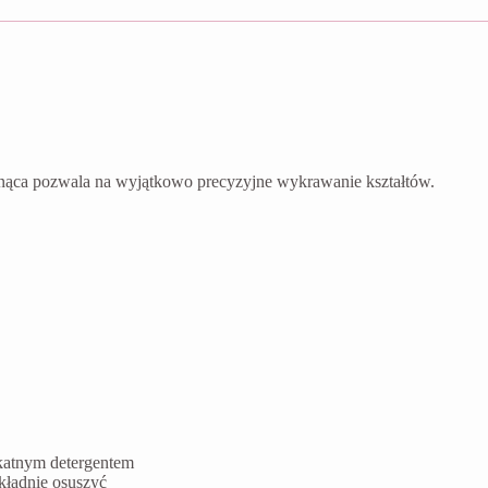
nąca pozwala na wyjątkowo precyzyjne wykrawanie kształtów.
ikatnym detergentem
kładnie osuszyć