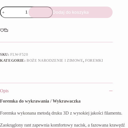
ilość
Dodaj do koszyka
Foremka
Pingwin
w
szaliku
SKU:
FLW-F520
KATEGORIE:
BOŻE NARODZENIE I ZIMOWE
,
FOREMKI
Opis
Foremka do wykrawania / Wykrawaczka
Foremka wykonana metodą druku 3D z wysokiej jakości filamentu.
Zaokrąglony rant zapewnia komfortowy nacisk, a fazowana krawędź