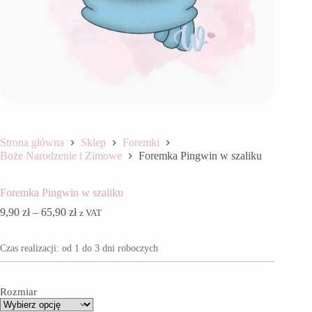
Strona główna
Sklep
Foremki
Boże Narodzenie i Zimowe
Foremka Pingwin w szaliku
Foremka Pingwin w szaliku
Zakres
9,90
zł
–
65,90
zł
z VAT
cen:
od
Czas realizacji: od 1 do 3 dni roboczych
9,90 zł
do
65,90 zł
Rozmiar