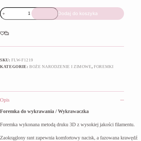
ilość
Dodaj do koszyka
Foremka
Piernikowy
ludek
4
SKU:
FLW-F1219
KATEGORIE:
BOŻE NARODZENIE I ZIMOWE
,
FOREMKI
Opis
Foremka do wykrawania / Wykrawaczka
Foremka wykonana metodą druku 3D z wysokiej jakości filamentu.
Zaokrąglony rant zapewnia komfortowy nacisk, a fazowana krawędź