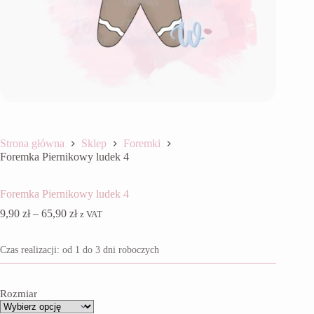
Strona główna
Sklep
Foremki
Foremka Piernikowy ludek 4
Foremka Piernikowy ludek 4
Zakres
9,90
zł
–
65,90
zł
z VAT
cen:
od
Czas realizacji: od 1 do 3 dni roboczych
9,90 zł
do
65,90 zł
Rozmiar