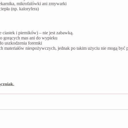
ekarnika, mikrofalówki ani zmywarki
epła (np. kaloryfera)
ciastek i pierników) – nie jest zabawką.
do gorących mas ani do wypieku
do uszkodzenia foremki
ych materiałów niespożywczych, jednak po takim użyciu nie mogą by
czniak.