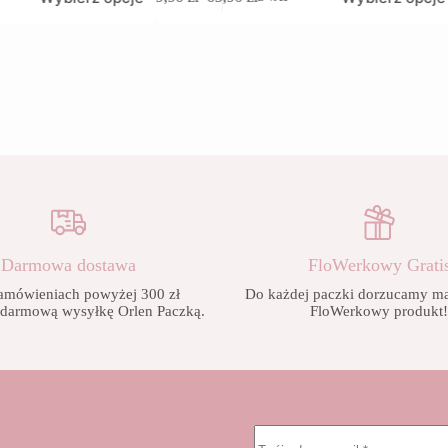
produkt
Zakres
ma
cen:
wiele
od
wariantów.
9,90 zł
Opcje
do
można
65,90 zł
wybrać
na
stronie
produktu
Darmowa dostawa
FloWerkowy Grati
amówieniach powyżej 300 zł
Do każdej paczki dorzucamy mał
 darmową wysyłkę Orlen Paczką.
FloWerkowy produkt