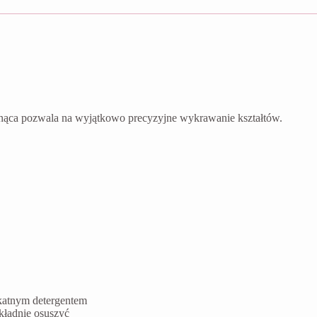
nąca pozwala na wyjątkowo precyzyjne wykrawanie kształtów.
ikatnym detergentem
kładnie osuszyć