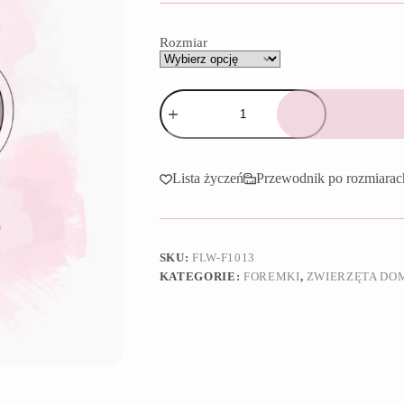
do
65,90 zł
Rozmiar
ilość
Foremka
Opuszki
kota
Lista życzeń
Przewodnik po rozmiarac
SKU:
FLW-F1013
KATEGORIE:
FOREMKI
,
ZWIERZĘTA DOM