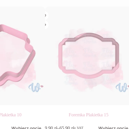
lakietka 10
Foremka Plakietka 15
Ten
Wybierz opcje
Wybierz opcje
9,90
zł
–
65,90
zł
z VAT