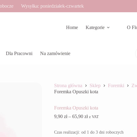
robocze
Wysyłka: poniedziałek-czwartek
Home
Kategorie
O Fl
Dla Pracowni
Na zamówienie
Strona główna
Sklep
Foremki
Zw
Foremka Opuszki kota
Foremka Opuszki kota
Zakres
9,90
zł
–
65,90
zł
z VAT
cen:
od
Czas realizacji: od 1 do 3 dni roboczych
9,90 zł