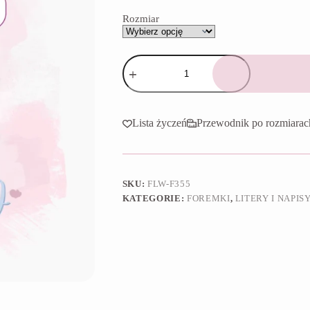
65,90 zł
Rozmiar
ilość
Foremka
N
jak
narcyz
Lista życzeń
Przewodnik po rozmiarac
SKU:
FLW-F355
KATEGORIE:
FOREMKI
,
LITERY I NAPIS