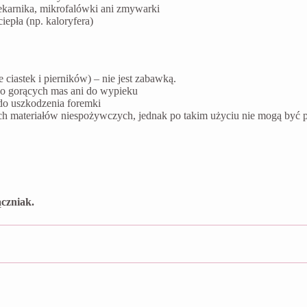
ekarnika, mikrofalówki ani zmywarki
epła (np. kaloryfera)
ciastek i pierników) – nie jest zabawką.
do gorących mas ani do wypieku
do uszkodzenia foremki
ych materiałów niespożywczych, jednak po takim użyciu nie mogą by
czniak.