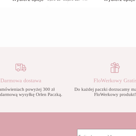
produkt
Zakres
ma
cen:
wiele
od
wariantów.
9,90 zł
Opcje
do
można
65,90 zł
wybrać
na
stronie
produktu
Darmowa dostawa
FloWerkowy Grati
amówieniach powyżej 300 zł
Do każdej paczki dorzucamy mał
 darmową wysyłkę Orlen Paczką.
FloWerkowy produkt