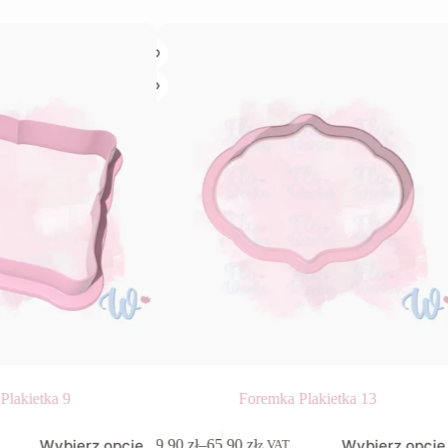
Plakietka 9
Foremka Plakietka 13
Ten
Wybierz opcje
Wybierz opcje
9,90
zł
–
65,90
zł
z VAT