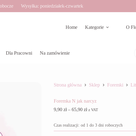
robocze
Wysyłka: poniedziałek-czwartek
Home
Kategorie
O Fl
Dla Pracowni
Na zamówienie
Strona główna
Sklep
Foremki
Li
Foremka N jak narcyz
Zakres
9,90
zł
–
65,90
zł
z VAT
cen:
od
Czas realizacji: od 1 do 3 dni roboczych
9,90 zł
do