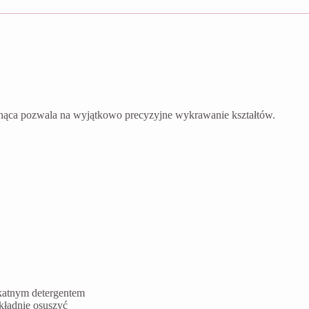
nąca pozwala na wyjątkowo precyzyjne wykrawanie kształtów.
ikatnym detergentem
kładnie osuszyć