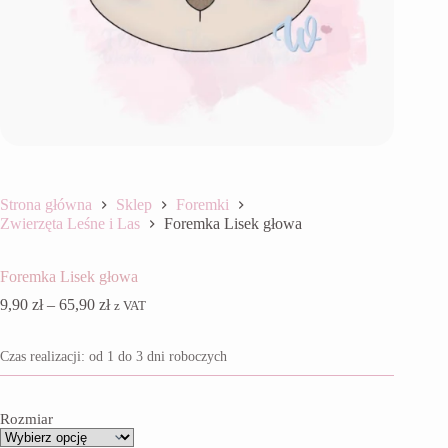
Strona główna
Sklep
Foremki
Zwierzęta Leśne i Las
Foremka Lisek głowa
Foremka Lisek głowa
Zakres
9,90
zł
–
65,90
zł
z VAT
cen:
od
Czas realizacji: od 1 do 3 dni roboczych
9,90 zł
do
65,90 zł
Rozmiar