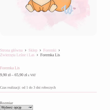
Strona główna
Sklep
Foremki
Zwierzęta Leśne i Las
Foremka Lis
Foremka Lis
Zakres
9,90
zł
–
65,90
zł
z VAT
cen:
od
Czas realizacji: od 1 do 3 dni roboczych
9,90 zł
do
65,90 zł
Rozmiar