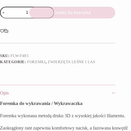
ilość
Dodaj do koszyka
Foremka
Lis
SKU:
FLW-F485
KATEGORIE:
FOREMKI
,
ZWIERZĘTA LEŚNE I LAS
Opis
Foremka do wykrawania / Wykrawaczka
Foremka wykonana metodą druku 3D z wysokiej jakości filamentu.
Zaokrąglony rant zapewnia komfortowy nacisk, a fazowana krawędź