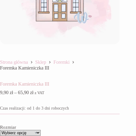
Strona główna
Sklep
Foremki
Foremka Kamieniczka III
Foremka Kamieniczka III
Zakres
9,90
zł
–
65,90
zł
z VAT
cen:
od
Czas realizacji: od 1 do 3 dni roboczych
9,90 zł
do
65,90 zł
Rozmiar