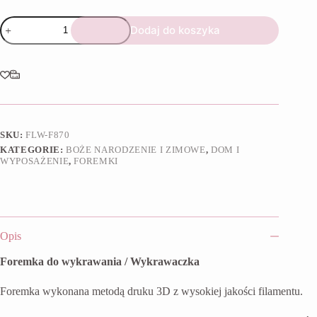
ilość
Dodaj do koszyka
Foremka
Kamieniczka
III
SKU:
FLW-F870
KATEGORIE:
BOŻE NARODZENIE I ZIMOWE
,
DOM I
WYPOSAŻENIE
,
FOREMKI
Opis
Foremka do wykrawania / Wykrawaczka
Foremka wykonana metodą druku 3D z wysokiej jakości filamentu.