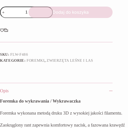
ilość
Dodaj do koszyka
Foremka
Jeż
SKU:
FLW-F486
KATEGORIE:
FOREMKI
,
ZWIERZĘTA LEŚNE I LAS
Opis
Foremka do wykrawania / Wykrawaczka
Foremka wykonana metodą druku 3D z wysokiej jakości filamentu.
Zaokrąglony rant zapewnia komfortowy nacisk, a fazowana krawędź