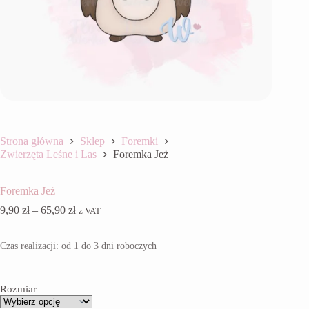
Strona główna
Sklep
Foremki
Zwierzęta Leśne i Las
Foremka Jeż
Foremka Jeż
Zakres
9,90
zł
–
65,90
zł
z VAT
cen:
od
Czas realizacji: od 1 do 3 dni roboczych
9,90 zł
do
65,90 zł
Rozmiar