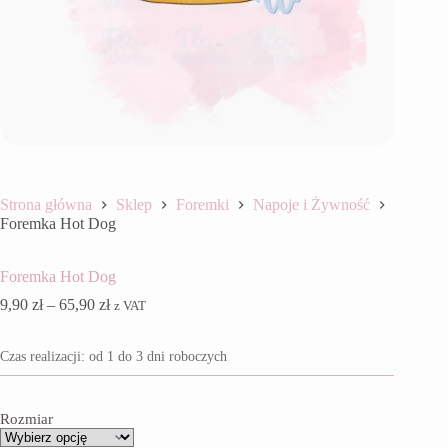
Strona główna
Sklep
Foremki
Napoje i Żywność
Foremka Hot Dog
Foremka Hot Dog
Zakres
9,90
zł
–
65,90
zł
z VAT
cen:
od
Czas realizacji: od 1 do 3 dni roboczych
9,90 zł
do
65,90 zł
Rozmiar