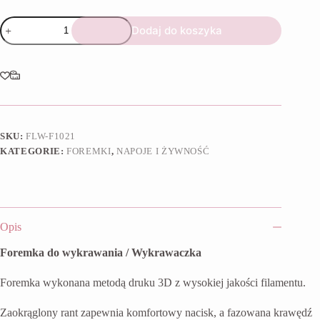
ilość
Dodaj do koszyka
Foremka
Hot
Dog
SKU:
FLW-F1021
KATEGORIE:
FOREMKI
,
NAPOJE I ŻYWNOŚĆ
Opis
Foremka do wykrawania / Wykrawaczka
Foremka wykonana metodą druku 3D z wysokiej jakości filamentu.
Zaokrąglony rant zapewnia komfortowy nacisk, a fazowana krawędź