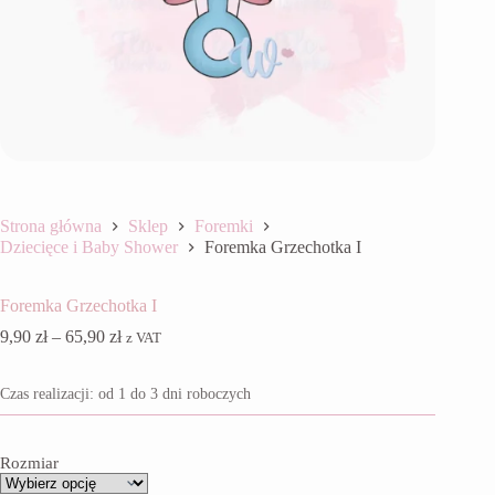
Strona główna
Sklep
Foremki
Dziecięce i Baby Shower
Foremka Grzechotka I
Foremka Grzechotka I
Zakres
9,90
zł
–
65,90
zł
z VAT
cen:
od
Czas realizacji: od 1 do 3 dni roboczych
9,90 zł
do
65,90 zł
Rozmiar