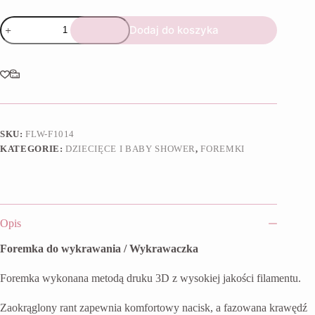
ilość
Dodaj do koszyka
Foremka
Grzechotka
I
SKU:
FLW-F1014
KATEGORIE:
DZIECIĘCE I BABY SHOWER
,
FOREMKI
Opis
Foremka do wykrawania / Wykrawaczka
Foremka wykonana metodą druku 3D z wysokiej jakości filamentu.
Zaokrąglony rant zapewnia komfortowy nacisk, a fazowana krawędź