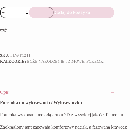
ilość
Dodaj do koszyka
Foremka
Choinka
serduszko
SKU:
FLW-F1211
KATEGORIE:
BOŻE NARODZENIE I ZIMOWE
,
FOREMKI
Opis
Foremka do wykrawania / Wykrawaczka
Foremka wykonana metodą druku 3D z wysokiej jakości filamentu.
Zaokrąglony rant zapewnia komfortowy nacisk, a fazowana krawędź