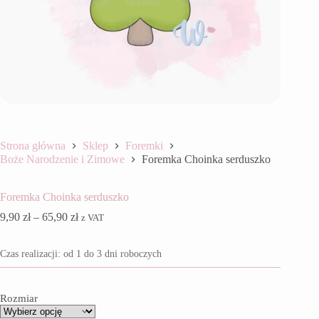
Strona główna
Sklep
Foremki
Boże Narodzenie i Zimowe
Foremka Choinka serduszko
Foremka Choinka serduszko
Zakres
9,90
zł
–
65,90
zł
z VAT
cen:
od
Czas realizacji: od 1 do 3 dni roboczych
9,90 zł
do
65,90 zł
Rozmiar