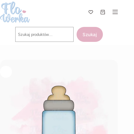
Przejdź
do
treści
Koszyk
Szukaj
Szukaj