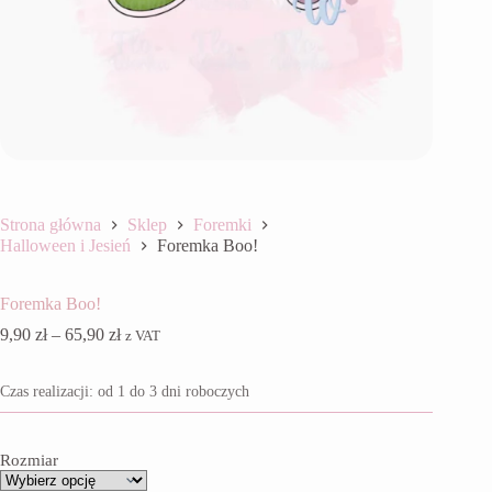
Strona główna
Sklep
Foremki
Halloween i Jesień
Foremka Boo!
Foremka Boo!
Zakres
9,90
zł
–
65,90
zł
z VAT
cen:
od
Czas realizacji: od 1 do 3 dni roboczych
9,90 zł
do
65,90 zł
Rozmiar