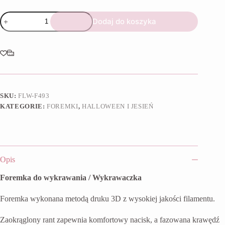
ilość
Dodaj do koszyka
Foremka
Boo!
SKU:
FLW-F493
KATEGORIE:
FOREMKI
,
HALLOWEEN I JESIEŃ
Opis
Foremka do wykrawania / Wykrawaczka
Foremka wykonana metodą druku 3D z wysokiej jakości filamentu.
Zaokrąglony rant zapewnia komfortowy nacisk, a fazowana krawędź