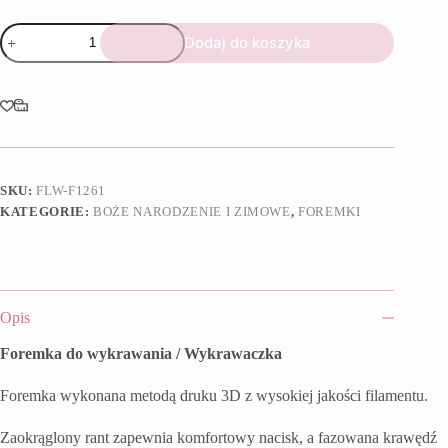
ilość
Dodaj do koszyka
Foremka
Bombka
z
kokardą
SKU:
FLW-F1261
KATEGORIE:
BOŻE NARODZENIE I ZIMOWE
,
FOREMKI
Opis
Foremka do wykrawania / Wykrawaczka
Foremka wykonana metodą druku 3D z wysokiej jakości filamentu.
Zaokrąglony rant zapewnia komfortowy nacisk, a fazowana krawędź