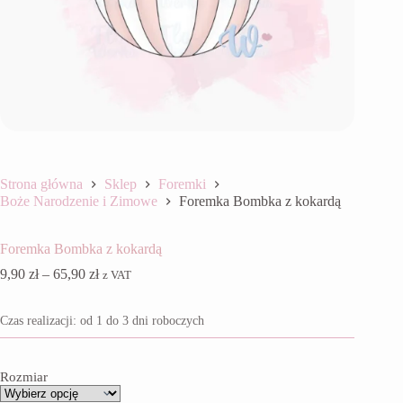
Strona główna
Sklep
Foremki
Boże Narodzenie i Zimowe
Foremka Bombka z kokardą
Foremka Bombka z kokardą
Zakres
9,90
zł
–
65,90
zł
z VAT
cen:
od
Czas realizacji: od 1 do 3 dni roboczych
9,90 zł
do
65,90 zł
Rozmiar