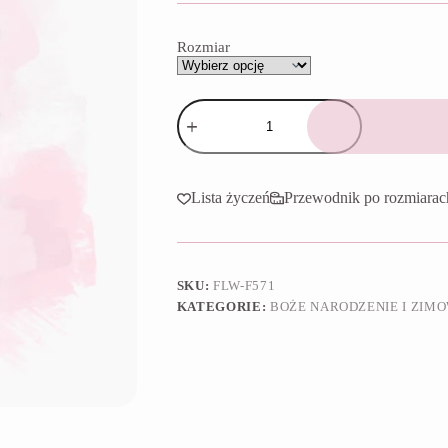
do
65,90 zł
Rozmiar
ilość
Foremka
Baby
renifer
Lista życzeń
Przewodnik po rozmiarac
SKU:
FLW-F571
KATEGORIE:
BOŻE NARODZENIE I ZIM