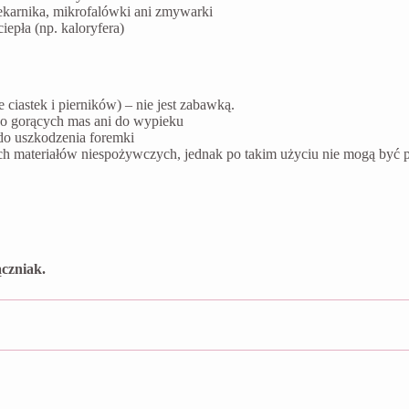
ekarnika, mikrofalówki ani zmywarki
epła (np. kaloryfera)
ciastek i pierników) – nie jest zabawką.
do gorących mas ani do wypieku
do uszkodzenia foremki
ych materiałów niespożywczych, jednak po takim użyciu nie mogą by
czniak.