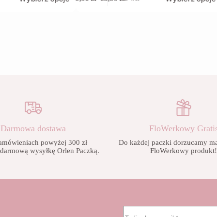
produkt
Zakres
ma
cen:
wiele
od
wariantów.
9,90 zł
Opcje
do
można
65,90 zł
wybrać
na
stronie
produktu
Darmowa dostawa
FloWerkowy Grati
amówieniach powyżej 300 zł
Do każdej paczki dorzucamy mał
 darmową wysyłkę Orlen Paczką.
FloWerkowy produkt