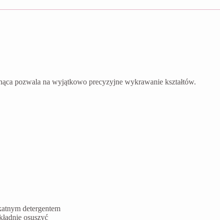
nąca pozwala na wyjątkowo precyzyjne wykrawanie kształtów.
ikatnym detergentem
kładnie osuszyć