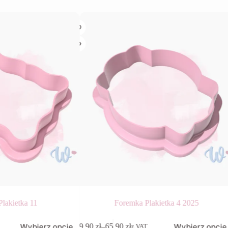
lakietka 11
Foremka Plakietka 4 2025
Ten
Wybierz opcje
Wybierz opcje
9,90
zł
–
65,90
zł
z VAT