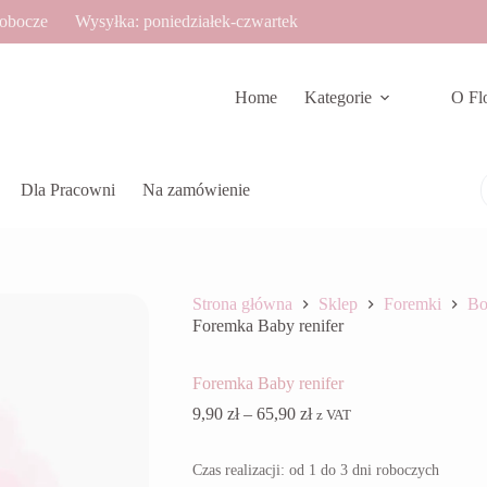
robocze
Wysyłka: poniedziałek-czwartek
Home
Kategorie
O Fl
Dla Pracowni
Na zamówienie
Strona główna
Sklep
Foremki
Bo
Foremka Baby renifer
Foremka Baby renifer
Zakres
9,90
zł
–
65,90
zł
z VAT
cen:
od
Czas realizacji: od 1 do 3 dni roboczych
9,90 zł