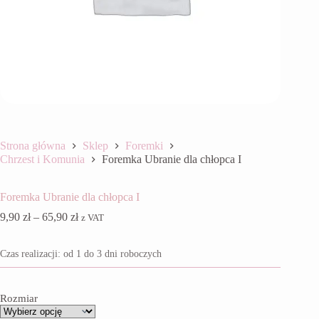
Strona główna
Sklep
Foremki
Chrzest i Komunia
Foremka Ubranie dla chłopca I
Foremka Ubranie dla chłopca I
Zakres
9,90
zł
–
65,90
zł
z VAT
cen:
od
Czas realizacji: od 1 do 3 dni roboczych
9,90 zł
do
65,90 zł
Rozmiar