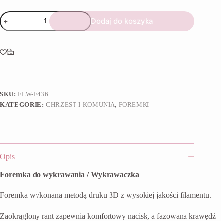
ilość
Dodaj do koszyka
Foremka
Ubranie
dla
chłopca
I
SKU:
FLW-F436
KATEGORIE:
CHRZEST I KOMUNIA
,
FOREMKI
Opis
Foremka do wykrawania / Wykrawaczka
Foremka wykonana metodą druku 3D z wysokiej jakości filamentu.
Zaokrąglony rant zapewnia komfortowy nacisk, a fazowana krawędź