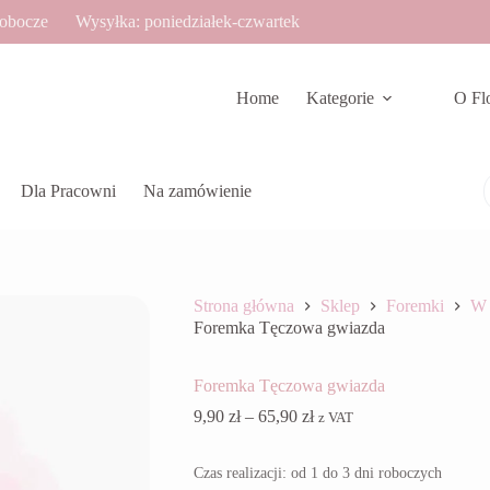
robocze
Wysyłka: poniedziałek-czwartek
Home
Kategorie
O Fl
Dla Pracowni
Na zamówienie
Strona główna
Sklep
Foremki
W 
Foremka Tęczowa gwiazda
Foremka Tęczowa gwiazda
Zakres
9,90
zł
–
65,90
zł
z VAT
cen:
od
Czas realizacji: od 1 do 3 dni roboczych
9,90 zł