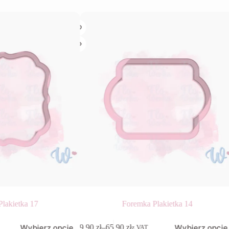
lakietka 17
Foremka Plakietka 14
Ten
Wybierz opcje
Wybierz opcje
9,90
zł
–
65,90
zł
z VAT