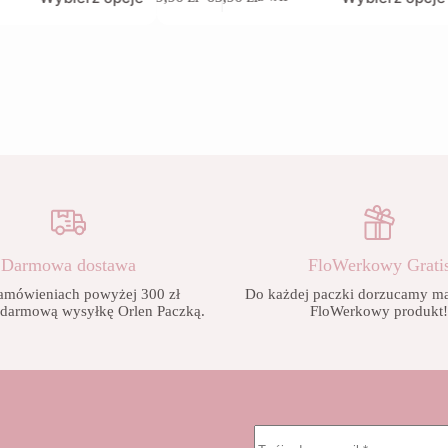
produkt
Zakres
ma
cen:
wiele
od
wariantów.
9,90 zł
Opcje
do
można
65,90 zł
wybrać
na
stronie
produktu
Darmowa dostawa
FloWerkowy Grati
amówieniach powyżej 300 zł
Do każdej paczki dorzucamy mał
 darmową wysyłkę Orlen Paczką.
FloWerkowy produkt