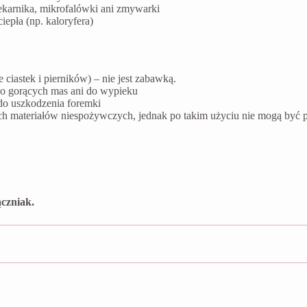
ekarnika, mikrofalówki ani zmywarki
epła (np. kaloryfera)
ciastek i pierników) – nie jest zabawką.
do gorących mas ani do wypieku
do uszkodzenia foremki
ych materiałów niespożywczych, jednak po takim użyciu nie mogą by
czniak.