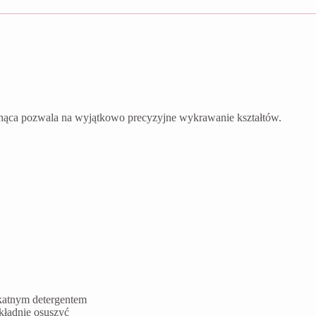
nąca pozwala na wyjątkowo precyzyjne wykrawanie kształtów.
ikatnym detergentem
kładnie osuszyć