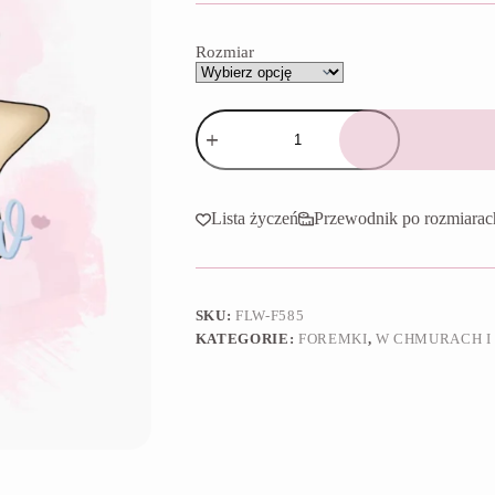
do
65,90 zł
Rozmiar
ilość
Foremka
Tęczowa
gwiazda
Lista życzeń
Przewodnik po rozmiarac
SKU:
FLW-F585
KATEGORIE:
FOREMKI
,
W CHMURACH I