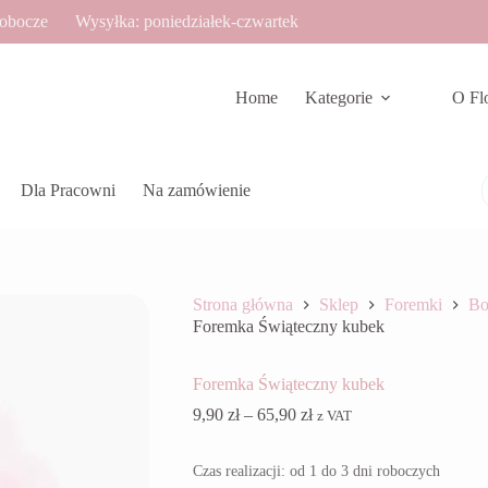
robocze
Wysyłka: poniedziałek-czwartek
Home
Kategorie
O Fl
Dla Pracowni
Na zamówienie
Strona główna
Sklep
Foremki
Bo
Foremka Świąteczny kubek
Foremka Świąteczny kubek
Zakres
9,90
zł
–
65,90
zł
z VAT
cen:
od
Czas realizacji: od 1 do 3 dni roboczych
9,90 zł