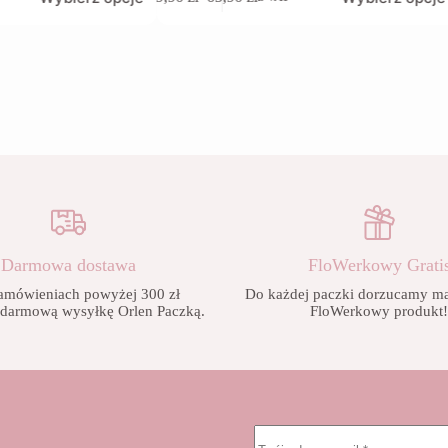
produkt
Zakres
ma
cen:
wiele
od
wariantów.
9,90 zł
Opcje
do
można
65,90 zł
wybrać
na
stronie
produktu
Darmowa dostawa
FloWerkowy Grati
amówieniach powyżej 300 zł
Do każdej paczki dorzucamy mał
 darmową wysyłkę Orlen Paczką.
FloWerkowy produkt