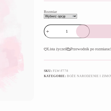
do
65,90 zł
Rozmiar
ilość
Foremka
Świąteczny
kubek
Lista życzeń
Przewodnik po rozmiarac
SKU:
FLW-F778
KATEGORIE:
BOŻE NARODZENIE I ZIM