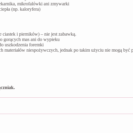
ekarnika, mikrofalówki ani zmywarki
epła (np. kaloryfera)
ciastek i pierników) – nie jest zabawką.
do gorących mas ani do wypieku
do uszkodzenia foremki
ych materiałów niespożywczych, jednak po takim użyciu nie mogą by
czniak.