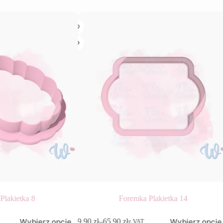
Plakietka 8
Foremka Plakietka 14
Ten
Wybierz opcje
Wybierz opcje
9,90
zł
–
65,90
zł
z VAT