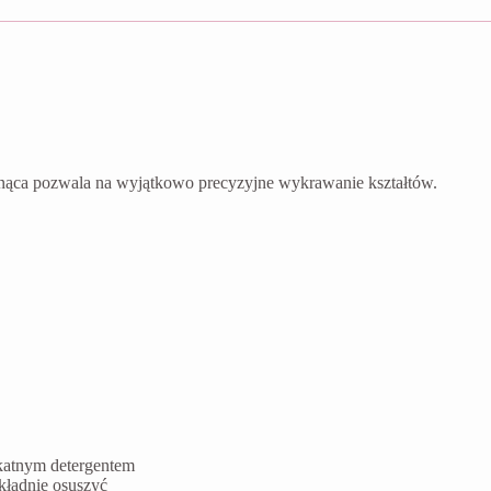
nąca pozwala na wyjątkowo precyzyjne wykrawanie kształtów.
ikatnym detergentem
kładnie osuszyć