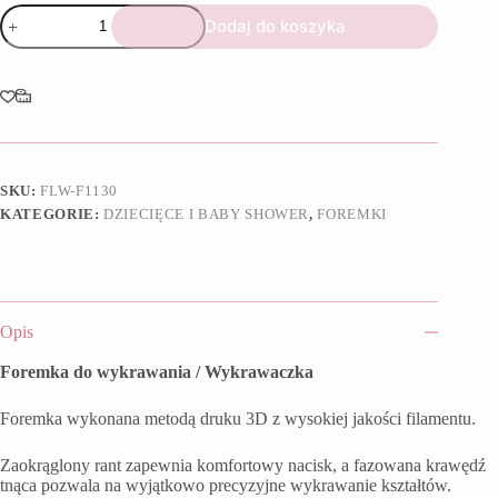
ilość
Dodaj do koszyka
Foremka
Stopki
I
SKU:
FLW-F1130
KATEGORIE:
DZIECIĘCE I BABY SHOWER
,
FOREMKI
Opis
Foremka do wykrawania / Wykrawaczka
Foremka wykonana metodą druku 3D z wysokiej jakości filamentu.
Zaokrąglony rant zapewnia komfortowy nacisk, a fazowana krawędź
tnąca pozwala na wyjątkowo precyzyjne wykrawanie kształtów.