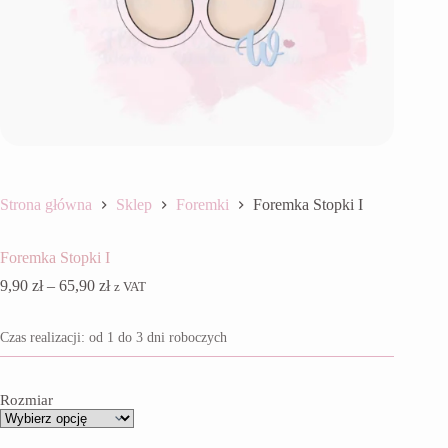
Strona główna
Sklep
Foremki
Foremka Stopki I
Foremka Stopki I
Zakres
9,90
zł
–
65,90
zł
z VAT
cen:
od
Czas realizacji: od 1 do 3 dni roboczych
9,90 zł
do
65,90 zł
Rozmiar