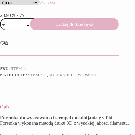
Wyczyść
28,90
zł
z VAT
ilość
Dodaj do koszyka
Foremka
+
stempel
Zajączek
w
czekoladzie
SKU:
STEM-41
KATEGORIE:
STEMPLE
,
WIELKANOC I WIOSENNE
Opis
Foremka do wykrawania i stempel do odbijania grafiki.
Foremka wykonana metodą druku 3D z wysokiej jakości filamentu.