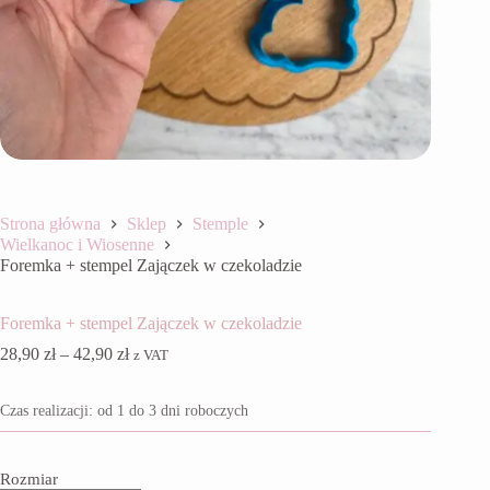
Strona główna
Sklep
Stemple
Wielkanoc i Wiosenne
Foremka + stempel Zajączek w czekoladzie
Foremka + stempel Zajączek w czekoladzie
Zakres
28,90
zł
–
42,90
zł
z VAT
cen:
od
Czas realizacji: od 1 do 3 dni roboczych
28,90 zł
do
42,90 zł
Rozmiar