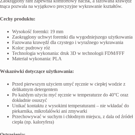
Zaokrąglony rant zapewnia komfortowy nacisk, a fazowana krawędź
tnąca pozwala na wyjątkowo precyzyjne wykrawanie kształtów.
Cechy produktu:
Wysokość foremki: 19 mm
Zaokrąglony uchwyt foremki dla wygodniejszego użytkowania
Fazowana krawędź dla czystego i wyraźnego wykrawania
Kolor: pudrowy róż
Technologia wykonania: druk 3D w technologii FDM/FFF
Materiał wykonania: PLA
Wskazówki dotyczące użytkowania:
Przed pierwszym użyciem umyć ręcznie w ciepłej wodzie z
delikatnym detergentem
Po każdym użyciu myć ręcznie w temperaturze do 40°C oraz
dokładnie osuszyć
Unikać kontaktu z wysokimi temperaturami – nie wkładać do
piekarnika, mikrofalówki ani zmywarki
Przechowywać w suchym i chłodnym miejscu, z dala od źródeł
ciepła (np. kaloryfera)
Ostrzeżenia: