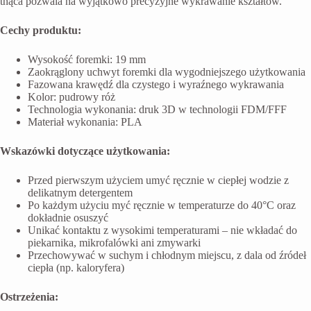
tnąca pozwala na wyjątkowo precyzyjne wykrawanie kształtów.
Cechy produktu:
Wysokość foremki: 19 mm
Zaokrąglony uchwyt foremki dla wygodniejszego użytkowania
Fazowana krawędź dla czystego i wyraźnego wykrawania
Kolor: pudrowy róż
Technologia wykonania: druk 3D w technologii FDM/FFF
Materiał wykonania: PLA
Wskazówki dotyczące użytkowania:
Przed pierwszym użyciem umyć ręcznie w ciepłej wodzie z
delikatnym detergentem
Po każdym użyciu myć ręcznie w temperaturze do 40°C oraz
dokładnie osuszyć
Unikać kontaktu z wysokimi temperaturami – nie wkładać do
piekarnika, mikrofalówki ani zmywarki
Przechowywać w suchym i chłodnym miejscu, z dala od źródeł
ciepła (np. kaloryfera)
Ostrzeżenia: