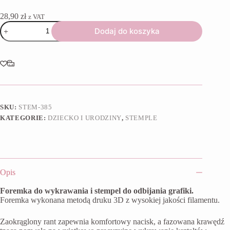
28,90
zł
z VAT
ilość
Dodaj do koszyka
Foremka
+
stempel
Tort
urodzinowy
SKU:
STEM-385
KATEGORIE:
DZIECKO I URODZINY
,
STEMPLE
Opis
Foremka do wykrawania i stempel do odbijania grafiki.
Foremka wykonana metodą druku 3D z wysokiej jakości filamentu.
Zaokrąglony rant zapewnia komfortowy nacisk, a fazowana krawędź