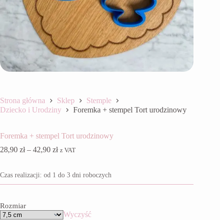
Strona główna
Sklep
Stemple
Dziecko i Urodziny
Foremka + stempel Tort urodzinowy
Foremka + stempel Tort urodzinowy
Zakres
28,90
zł
–
42,90
zł
z VAT
cen:
od
Czas realizacji: od 1 do 3 dni roboczych
28,90 zł
do
42,90 zł
Rozmiar
Wyczyść