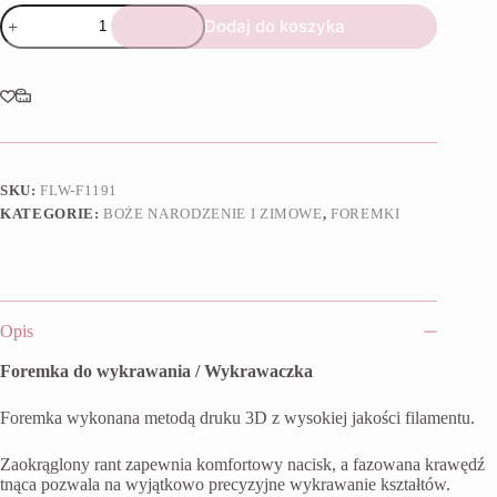
ilość
Dodaj do koszyka
Foremka
Śnieżynka
7
SKU:
FLW-F1191
KATEGORIE:
BOŻE NARODZENIE I ZIMOWE
,
FOREMKI
Opis
Foremka do wykrawania / Wykrawaczka
Foremka wykonana metodą druku 3D z wysokiej jakości filamentu.
Zaokrąglony rant zapewnia komfortowy nacisk, a fazowana krawędź
tnąca pozwala na wyjątkowo precyzyjne wykrawanie kształtów.