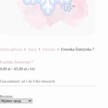
Strona główna
Sklep
Foremki
Foremka Śnieżynka 7
Foremka Śnieżynka 7
Zakres
9,90
zł
–
65,90
zł
z VAT
cen:
od
Czas realizacji: od 1 do 3 dni roboczych
9,90 zł
do
65,90 zł
Rozmiar