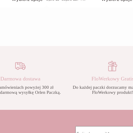
produkt
Zakres
ma
cen:
wiele
od
wariantów.
9,90 zł
Opcje
do
można
65,90 zł
wybrać
na
stronie
produktu
Darmowa dostawa
FloWerkowy Grati
amówieniach powyżej 300 zł
Do każdej paczki dorzucamy mał
 darmową wysyłkę Orlen Paczką.
FloWerkowy produkt