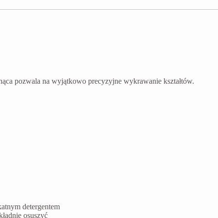
nąca pozwala na wyjątkowo precyzyjne wykrawanie kształtów.
ikatnym detergentem
kładnie osuszyć