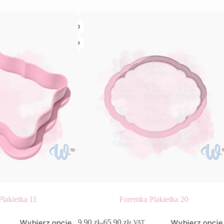
lakietka 11
Foremka Plakietka 20
Ten
Wybierz opcje
Wybierz opcje
9,90
zł
–
65,90
zł
z VAT