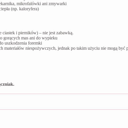
ekarnika, mikrofalówki ani zmywarki
epła (np. kaloryfera)
ciastek i pierników) – nie jest zabawką.
do gorących mas ani do wypieku
do uszkodzenia foremki
ych materiałów niespożywczych, jednak po takim użyciu nie mogą by
czniak.