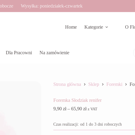
robocze
Wysyłka: poniedziałek-czwartek
Home
Kategorie
O Fl
Dla Pracowni
Na zamówienie
Strona główna
Sklep
Foremki
Fo
Foremka Słodziak renifer
Zakres
9,90
zł
–
65,90
zł
z VAT
cen:
od
Czas realizacji: od 1 do 3 dni roboczych
9,90 zł
do