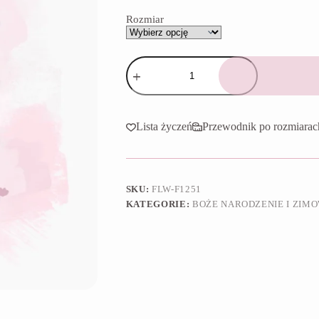
65,90 zł
Rozmiar
ilość
Foremka
Słodziak
renifer
Lista życzeń
Przewodnik po rozmiarac
SKU:
FLW-F1251
KATEGORIE:
BOŻE NARODZENIE I ZIM