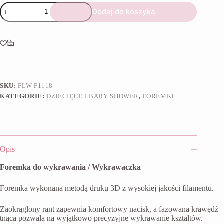
ilość
Dodaj do koszyka
Foremka
Śliniak
I
SKU:
FLW-F1118
KATEGORIE:
DZIECIĘCE I BABY SHOWER
,
FOREMKI
Opis
Foremka do wykrawania / Wykrawaczka
Foremka wykonana metodą druku 3D z wysokiej jakości filamentu.
Zaokrąglony rant zapewnia komfortowy nacisk, a fazowana krawędź
tnąca pozwala na wyjątkowo precyzyjne wykrawanie kształtów.