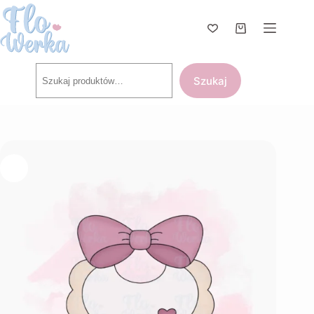
Przejdź
do
treści
Koszyk
Szukaj
Szukaj