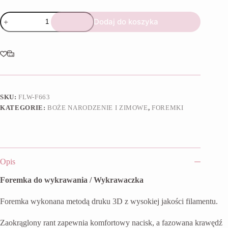
ilość
Dodaj do koszyka
Foremka
Skarpeta
I
SKU:
FLW-F663
KATEGORIE:
BOŻE NARODZENIE I ZIMOWE
,
FOREMKI
Opis
Foremka do wykrawania / Wykrawaczka
Foremka wykonana metodą druku 3D z wysokiej jakości filamentu.
Zaokrąglony rant zapewnia komfortowy nacisk, a fazowana krawędź