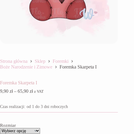
Strona główna
Sklep
Foremki
Boże Narodzenie i Zimowe
Foremka Skarpeta I
Foremka Skarpeta I
Zakres
9,90
zł
–
65,90
zł
z VAT
cen:
od
Czas realizacji: od 1 do 3 dni roboczych
9,90 zł
do
65,90 zł
Rozmiar