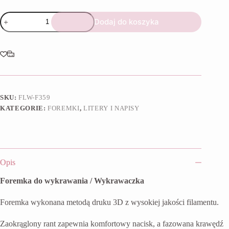
ilość
Dodaj do koszyka
Foremka
S
jak
stokrotka
SKU:
FLW-F359
KATEGORIE:
FOREMKI
,
LITERY I NAPISY
Opis
Foremka do wykrawania / Wykrawaczka
Foremka wykonana metodą druku 3D z wysokiej jakości filamentu.
Zaokrąglony rant zapewnia komfortowy nacisk, a fazowana krawędź