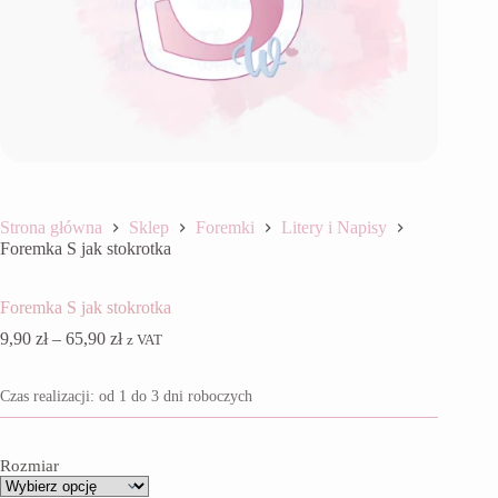
Strona główna
Sklep
Foremki
Litery i Napisy
Foremka S jak stokrotka
Foremka S jak stokrotka
Zakres
9,90
zł
–
65,90
zł
z VAT
cen:
od
Czas realizacji: od 1 do 3 dni roboczych
9,90 zł
do
65,90 zł
Rozmiar