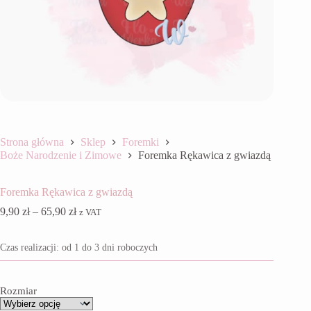
Strona główna
Sklep
Foremki
Boże Narodzenie i Zimowe
Foremka Rękawica z gwiazdą
Foremka Rękawica z gwiazdą
Zakres
9,90
zł
–
65,90
zł
z VAT
cen:
od
Czas realizacji: od 1 do 3 dni roboczych
9,90 zł
do
65,90 zł
Rozmiar