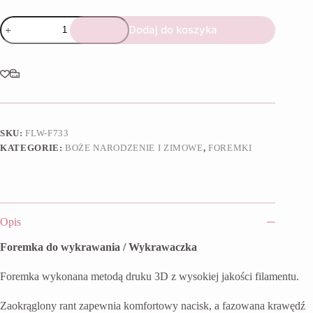
ilość
Dodaj do koszyka
Foremka
Rękawica
z
gwiazdą
SKU:
FLW-F733
KATEGORIE:
BOŻE NARODZENIE I ZIMOWE
,
FOREMKI
Opis
Foremka do wykrawania / Wykrawaczka
Foremka wykonana metodą druku 3D z wysokiej jakości filamentu.
Zaokrąglony rant zapewnia komfortowy nacisk, a fazowana krawędź