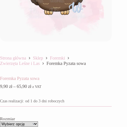
Strona główna
Sklep
Foremki
Zwierzęta Leśne i Las
Foremka Pyzata sowa
Foremka Pyzata sowa
Zakres
9,90
zł
–
65,90
zł
z VAT
cen:
od
Czas realizacji: od 1 do 3 dni roboczych
9,90 zł
do
65,90 zł
Rozmiar