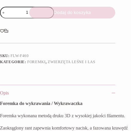
ilość
Dodaj do koszyka
Foremka
Pyzata
sowa
SKU:
FLW-F460
KATEGORIE:
FOREMKI
,
ZWIERZĘTA LEŚNE I LAS
Opis
Foremka do wykrawania / Wykrawaczka
Foremka wykonana metodą druku 3D z wysokiej jakości filamentu.
Zaokrąglony rant zapewnia komfortowy nacisk, a fazowana krawędź