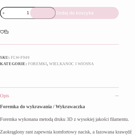
ilość
Dodaj do koszyka
Foremka
Puszysty
kurczaczek
SKU:
FLW-F949
KATEGORIE:
FOREMKI
,
WIELKANOC I WIOSNA
Opis
Foremka do wykrawania / Wykrawaczka
Foremka wykonana metodą druku 3D z wysokiej jakości filamentu.
Zaokrąglony rant zapewnia komfortowy nacisk, a fazowana krawędź