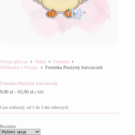
Strona główna
Sklep
Foremki
Wielkanoc i Wiosna
Foremka Puszysty kurczaczek
Foremka Puszysty kurczaczek
Zakres
9,90
zł
–
65,90
zł
z VAT
cen:
od
Czas realizacji: od 1 do 3 dni roboczych
9,90 zł
do
65,90 zł
Rozmiar